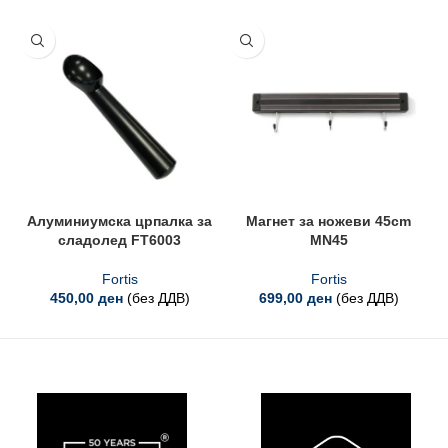
Алуминиумска црпалка за
Магнет за ножеви 45cm
сладолед FT6003
MN45
Fortis
Fortis
450,00
ден
(без ДДВ)
699,00
ден
(без ДДВ)