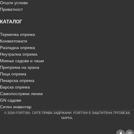
Општи услови
Приватност
КАТАЛОГ
Термичка опрема
Конвектомати
Разладна опрема
Неутрална опрема
Миење садови и чаши
Припрема на храна
Пица опрема
Пекарска опрема
Барска опрема
Самопослужни линии
GN садови
Ситен инвентар
© 2026 FORTIS®. СИТЕ ПРАВА ЗАДРЖАНИ. FORTIS® Е ЗАШТИТЕНА ТРГОВСКА
МАРКА.