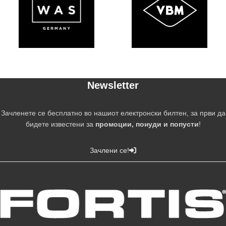
Newsletter
Зачленете се бесплатно во нашиот електронски билтен, за први да
бидете известени за
промоции, понуди и попусти
!
Зачлени се!