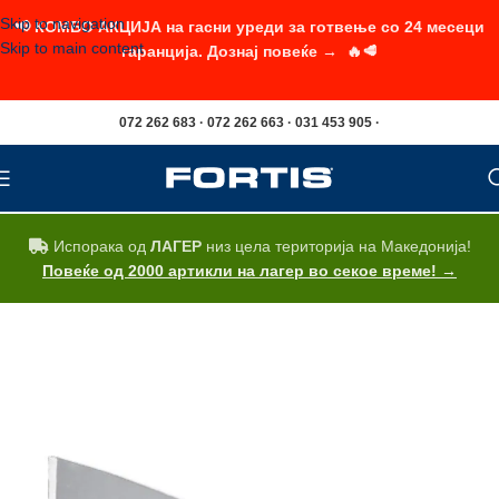
Skip to navigation
📢 КОМБО АКЦИЈА на гасни уреди за готвење со 24 месеци
Skip to main content
гаранција. Дознај повеќе → 🔥🥩
072 262 683 · 072 262 663 · 031 453 905 ·
Испорака од
ЛАГЕР
низ цела територија на Македонија!
Повеќе од 2000 артикли на лагер во секое време! →