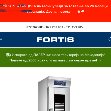
Skip to navigation
📢 КОМБО АКЦИЈА на гасни уреди за готвење со 24 месеци
Skip to main content
гаранција. Дознај повеќе → 🔥🥩
072 262 683 · 072 262 663 · 031 453 905 ·
Испорака од
ЛАГЕР
низ цела територија на Македонија!
Повеќе од 2000 артикли на лагер во секое време! →