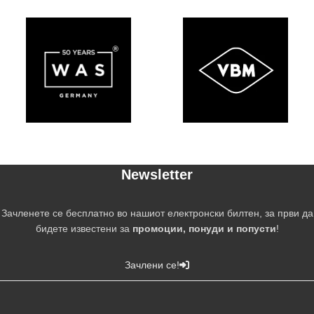
Newsletter
Зачленете се бесплатно во нашиот електронски билтен, за први да
бидете известени за
промоции, понуди и попусти
!
Зачлени се!