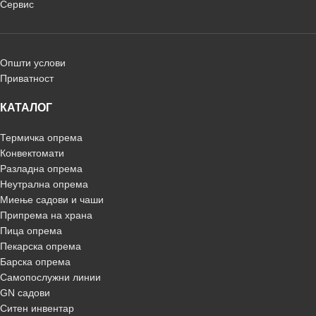
Сервис
Општи услови
Приватност
КАТАЛОГ
Термичка опрема
Конвектомати
Разладна опрема
Неутрална опрема
Миење садови и чаши
Припрема на храна
Пица опрема
Пекарска опрема
Барска опрема
Самопослужни линии
GN садови
Ситен инвентар