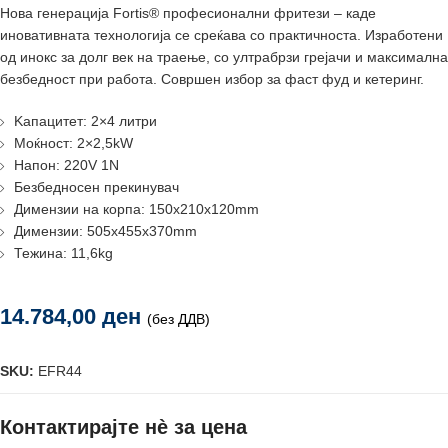
Нова генерација Fortis® професионални фритези – каде
иновативната технологија се среќава со практичноста. Изработени
од инокс за долг век на траење, со ултрабрзи грејачи и максимална
безбедност при работа. Совршен избор за фаст фуд и кетеринг.
Kaпацитет: 2×4 литри
Моќност: 2×2,5kW
Напон: 220V 1N
Безбедносен прекинувач
Димензии на корпа: 150x210x120mm
Димензии: 505x455x370mm
Тежина: 11,6kg
14.784,00
ден
(без ДДВ)
SKU:
EFR44
Контактирајте нè за цена