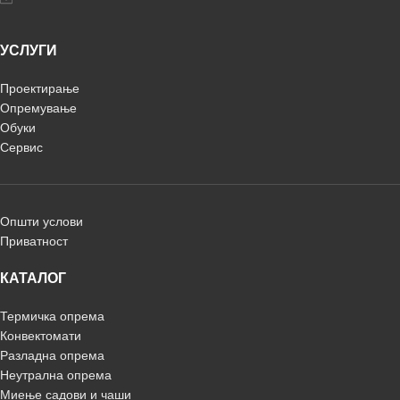
УСЛУГИ
Проектирање
Опремување
Обуки
Сервис
Општи услови
Приватност
КАТАЛОГ
Термичка опрема
Конвектомати
Разладна опрема
Неутрална опрема
Миење садови и чаши