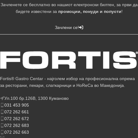
Зачленете се бесплатно во нашиот електронски билтен, за први да
бидете известени за
промоции, понуди и попусти
!
Зачлени се!
Fortis® Gastro Centar - најголем избор на професионална опрема
за ресторани, пекари, слаткарници и HoReCa во Македонија.
Ул.100 бр.126В, 1300 Куманово
031 453 905
072 262 661
072 262 672
072 262 683
072 262 663