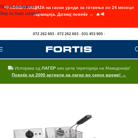
Skip to navigation
📢 КОМБО АКЦИЈА на гасни уреди за готвење со 24 месеци
Skip to main content
гаранција. Дознај повеќе → 🔥🥩
072 262 683 · 072 262 663 · 031 453 905 ·
Испорака од
ЛАГЕР
низ цела територија на Македонија!
Повеќе од 2000 артикли на лагер во секое време! →