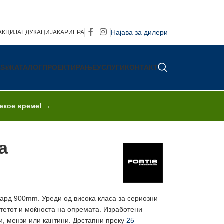
Најава за дилери
АКЦИЈА
ЕДУКАЦИЈА
КАРИЕРА
IS®
КАТАЛОГ
ПРОЕКТИРАЊЕ
УСЛУГИ
КОНТАКТ
секое време! →
а
дард 900mm. Уреди од висока класа за сериозни
итетот и моќноста на опремата. Изработени
ни, мензи или кантини. Достапни преку
25