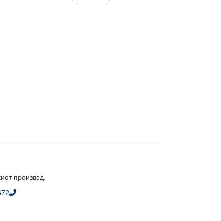
киот производ.
672