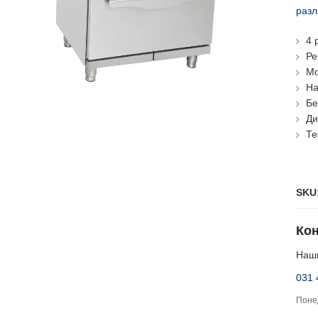
разл
4 
Ре
Мо
На
Бе
Ди
Те
SKU
Кон
Наши
031 
Понед