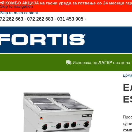
📢 КОМБО АКЦИЈА на гасни уреди за готвење со 24 месеци гар
Skip to navigation
Skip to main content
72 262 663 · 072 262 683 · 031 453 905 ·
Испорака од
ЛАГЕР
низ цела 
Дом
Е
E
Проф
кујн
комп