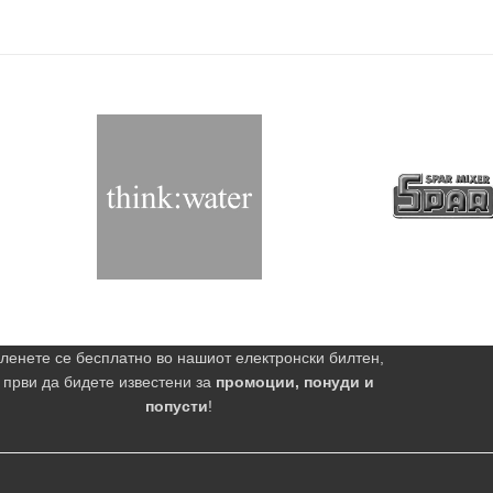
ленете се бесплатно во нашиот електронски билтен,
 први да бидете известени за
промоции, понуди и
попусти
!