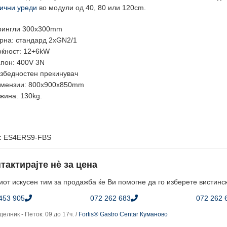
ични уреди
во модули од 40, 80 или 120cm.
рингли 300x300mm
рна: стандард 2xGN2/1
ќност: 12+6kW
пон: 400V 3N
збедностен прекинувач
мензии: 800x900x850mm
жина: 130kg.
:
ES4ERS9-FBS
тактирајте нè за цена
от искусен тим за продажба ќе Ви помогне да го изберете вистинс
453 905
072 262 683
072 262 
елник - Петок: 09 до 17ч. /
Fortis® Gastro Centar Куманово