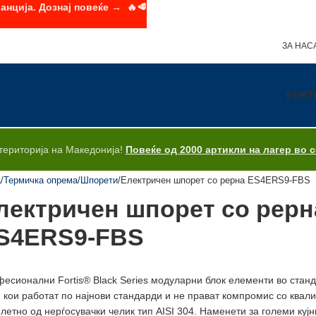
анција. Дознај повеќе → 🔥🥩
ЗА НАС
FORT
територија на Македонија!
Повеќе од 2000 артикли на лагер во 
а
Термичка опрема
Шпорети
Електричен шпорет со рерна ES4ERS9-FBS
лектричен шпорет со рерн
S4ERS9-FBS
есионални Fortis® Black Series модуларни блок елементи во стан
и кои работат по најнови стандарди и не прават компромис со квал
летно од нерѓосувачки челик тип AISI 304. Наменети за големи куј