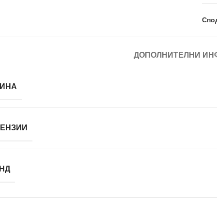
Спо
ДОПОЛНИТЕЛНИ ИН
ИНА
ЕНЗИИ
НД