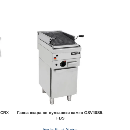
GCRX
Гасна скара со вулкански камен GSV40S9-
Елек
FBS
Fortis Black Series