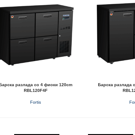
Барска разлада со 4 фиоки 120cm
Барска разлада 
RBL120F4F
RBL1
Fortis
For