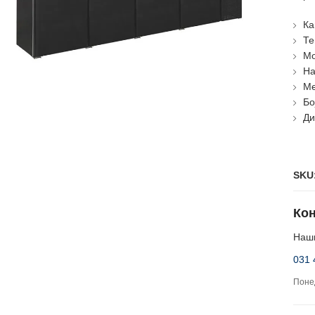
Ка
Те
Мо
На
Ме
Бо
Ди
SKU
Кон
Наши
031 
Понед