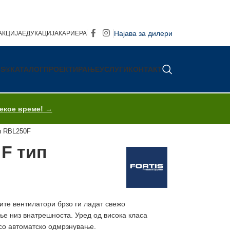
Најава за дилери
АКЦИЈА
ЕДУКАЦИЈА
КАРИЕРА
IS®
КАТАЛОГ
ПРОЕКТИРАЊЕ
УСЛУГИ
КОНТАКТ
секое време! →
п RBL250F
 F тип
те вентилатори брзо ги ладат свежо
ње низ внатрешноста.
Уред од висока класа
со автоматско одмрзнување.