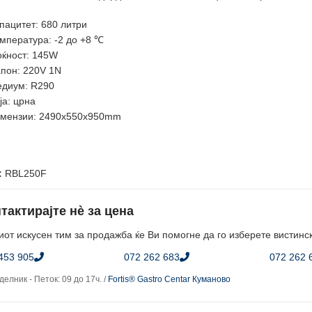
пацитет: 680 литри
мпература: -2 до +8 ℃
ќност: 145W
пон: 220V 1N
диум: R290
ја: црна
мензии: 2490x550x950mm
:
RBL250F
тактирајте нè за цена
от искусен тим за продажба ќе Ви помогне да го изберете вистинс
453 905
072 262 683
072 262 
елник - Петок: 09 до 17ч. /
Fortis® Gastro Centar Куманово