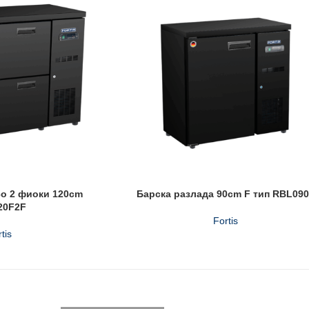
со 2 фиоки 120cm
Барска разлада 90cm F тип RBL09
20F2F
Fortis
tis