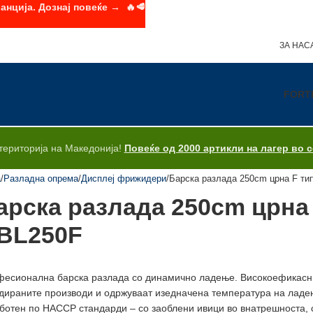
анција. Дознај повеќе → 🔥🥩
ЗА НАС
FORT
територија на Македонија!
Повеќе од 2000 артикли на лагер во 
а
Разладна опрема
Дисплеј фрижидери
Барска разлада 250cm црна F ти
арска разлада 250cm црна
BL250F
есионална барска разлада со динамично ладење.
Високоефикасни
дираните производи и одржуваат изедначена температура на ладе
ботен по HACCP стандарди – со заоблени ивици во внатрешноста, 