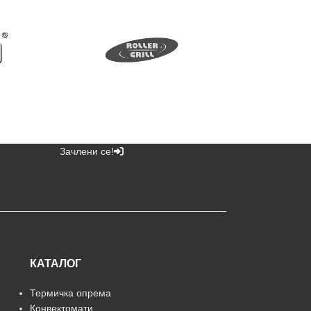
Зачлени се!
КАТАЛОГ
Термичка опрема
Конвектомати