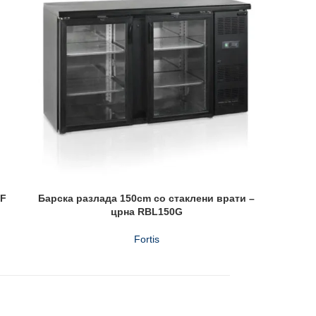
0F
Барска разлада 150cm со стаклени врати –
Разладе
црна RBL150G
Fortis