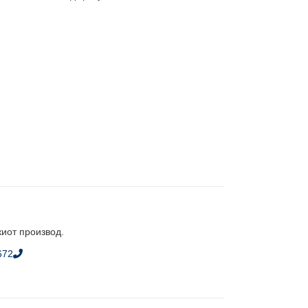
киот производ.
672