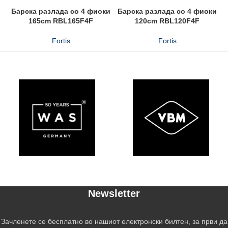
Барска разлада со 4 фиоки
Барска разлада со 4 фиоки
165cm RBL165F4F
120cm RBL120F4F
Fortis
Fortis
Newsletter
Зачленете се бесплатно во нашиот електронски билтен, за први да