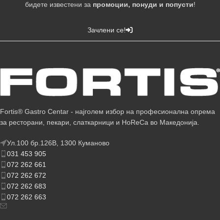
бидете известени за
промоции, понуди и попусти
!
Зачлени се!
Fortis® Gastro Centar - најголем избор на професионална опрема
за ресторани, пекари, слаткарници и HoReCa во Македонија.
Ул.100 бр.126В, 1300 Куманово
031 453 905
072 262 661
072 262 672
072 262 683
072 262 663