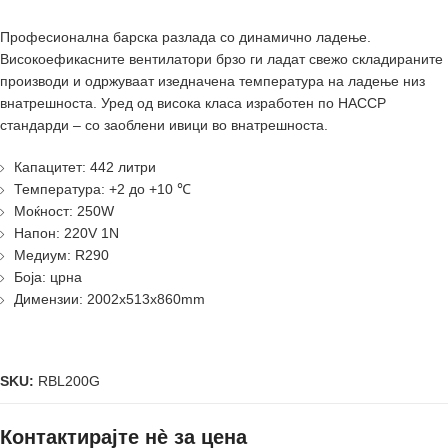
Професионална барска разлада со динамично ладење.
Високоефикасните вентилатори брзо ги ладат свежо складираните
производи и одржуваат изедначена температура на ладење низ
внатрешноста.
Уред од висока класа изработен по HACCP
стандарди – со заоблени ивици во внатрешноста.
Капацитет: 442 литри
Температура: +2 до +10 ℃
Моќност: 250W
Напон: 220V 1N
Медиум: R290
Боја: црна
Димензии: 2002x513x860mm
SKU:
RBL200G
Контактирајте нè за цена