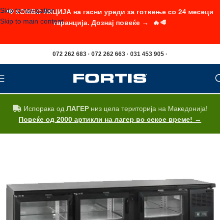
Skip to navigation
📢 КОМБО АКЦИЈА на гасни уреди за готвење со 24 месеци
Skip to main content
гаранција. Дознај повеќе → 🔥🥩
072 262 683 · 072 262 663 · 031 453 905 ·
Испорака од
ЛАГЕР
низ цела територија на Македонија!
Повеќе од 2000 артикли на лагер во секое време! →