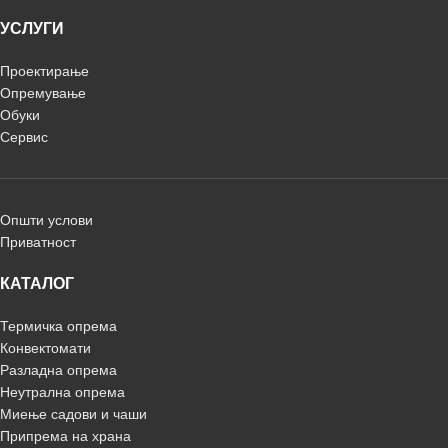
УСЛУГИ
Проектирање
Опремување
Обуки
Сервис
Општи услови
Приватност
КАТАЛОГ
Термичка опрема
Конвектомати
Разладна опрема
Неутрална опрема
Миење садови и чаши
Припрема на храна