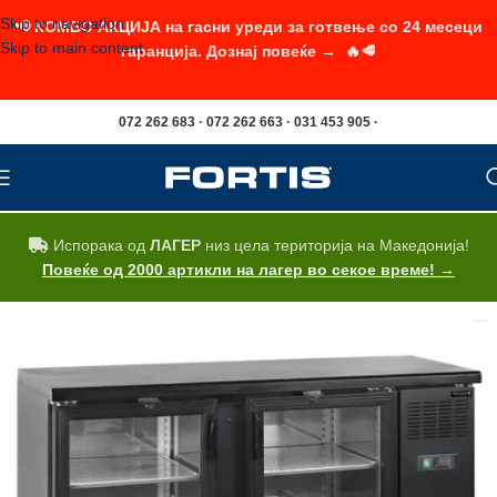
Skip to navigation
📢 КОМБО АКЦИЈА на гасни уреди за готвење со 24 месеци
Skip to main content
гаранција. Дознај повеќе → 🔥🥩
072 262 683 · 072 262 663 · 031 453 905 ·
Испорака од
ЛАГЕР
низ цела територија на Македонија!
Повеќе од 2000 артикли на лагер во секое време! →