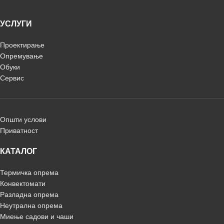
УСЛУГИ
Проектирање
Опремување
Обуки
Сервис
Општи услови
Приватност
КАТАЛОГ
Термичка опрема
Конвектомати
Разладна опрема
Неутрална опрема
Миење садови и чаши