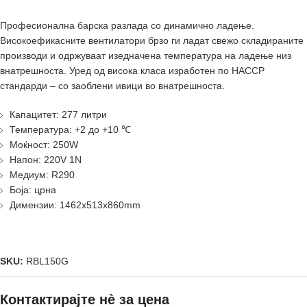
Професионална барска разлада со динамично ладење.
Високоефикасните вентилатори брзо ги ладат свежо складираните
производи и одржуваат изедначена температура на ладење низ
внатрешноста.
Уред од висока класа изработен по HACCP
стандарди – со заоблени ивици во внатрешноста.
Капацитет: 277 литри
Температура: +2 до +10 ℃
Моќност: 250W
Напон: 220V 1N
Медиум: R290
Боја: црна
Димензии: 1462x513x860mm
SKU:
RBL150G
Контактирајте нè за цена