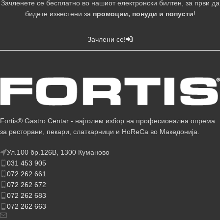
Зачленете се бесплатно во нашиот електронски билтен, за први да
бидете известени за
промоции, понуди и попусти
!
Зачлени се!
Fortis® Gastro Centar - најголем избор на професионална опрема
за ресторани, пекари, слаткарници и HoReCa во Македонија.
Ул.100 бр.126В, 1300 Куманово
031 453 905
072 262 661
072 262 672
072 262 683
072 262 663