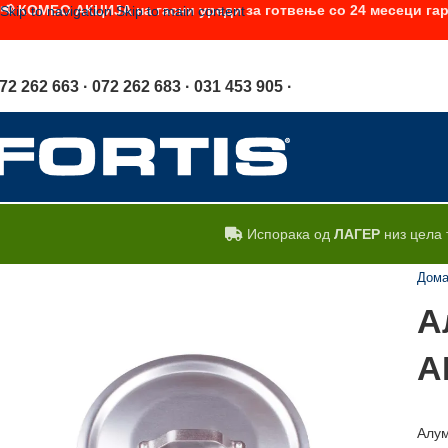
📢 КОМБО АКЦИЈА на гасни уреди за готвење со 24 месеци гар
Skip to navigation
Skip to main content
72 262 663 · 072 262 683 · 031 453 905 ·
Испорака од
ЛАГЕР
низ цела 
Дом
А
A
Алум