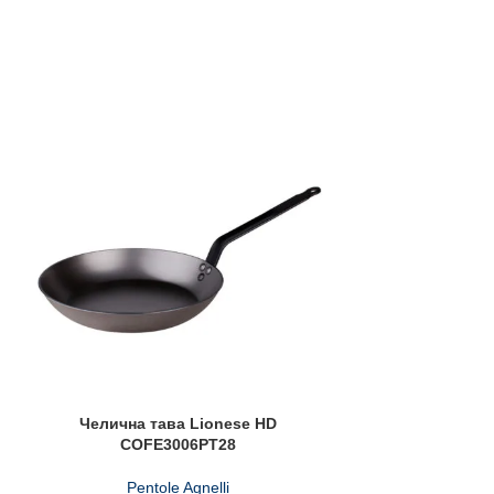
Челична тава Lionese HD
Челична т
COFE3006PT28
COFE
Pentole Agnelli
Pento