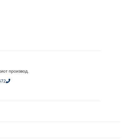
киот производ.
672