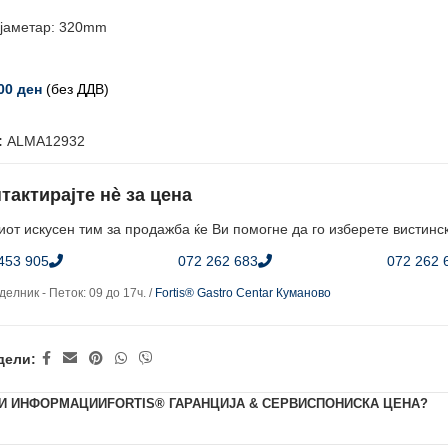
јаметар: 320mm
,00
ден
(без ДДВ)
:
ALMA12932
тактирајте нè за цена
от искусен тим за продажба ќе Ви помогне да го изберете вистинс
453 905
072 262 683
072 262 
елник - Петок: 09 до 17ч. /
Fortis® Gastro Centar Куманово
дели:
И ИНФОРМАЦИИ
FORTIS® ГАРАНЦИЈА & СЕРВИС
ПОНИСКА ЦЕНА?