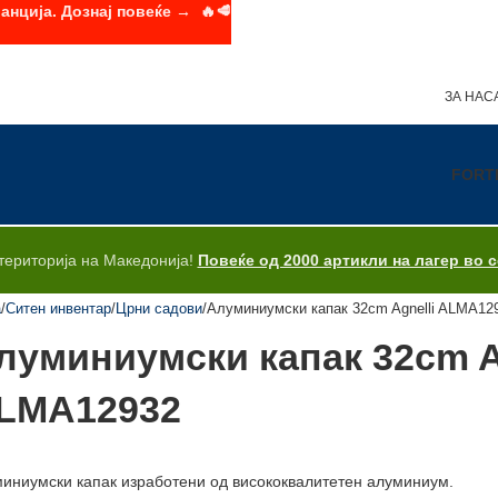
анција. Дознај повеќе → 🔥🥩
ЗА НАС
FORT
територија на Македонија!
Повеќе од 2000 артикли на лагер во 
а
Ситен инвентар
Црни садови
Алуминиумски капак 32cm Agnelli ALMA12
луминиумски капак 32cm A
LMA12932
иниумски капак изработени од висококвалитетен алуминиум.