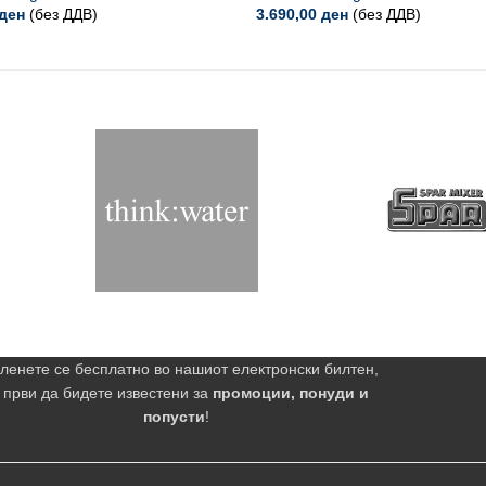
ден
(без ДДВ)
3.690,00
ден
(без ДДВ)
ленете се бесплатно во нашиот електронски билтен,
 први да бидете известени за
промоции, понуди и
попусти
!