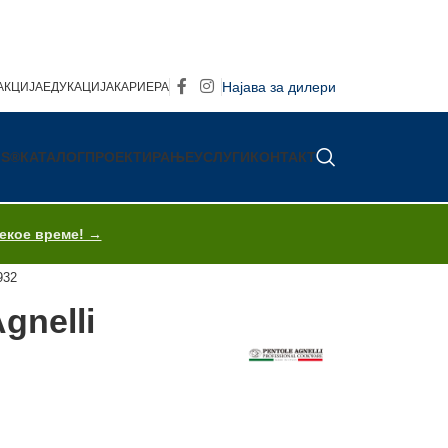
Најава за дилери
АКЦИЈА
ЕДУКАЦИЈА
КАРИЕРА
IS®
КАТАЛОГ
ПРОЕКТИРАЊЕ
УСЛУГИ
КОНТАКТ
секое време! →
932
gnelli