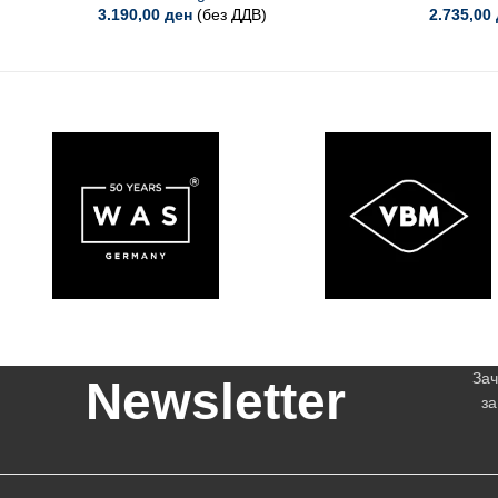
3.190,00
ден
(без ДДВ)
2.735,00
Зач
Newsletter
за