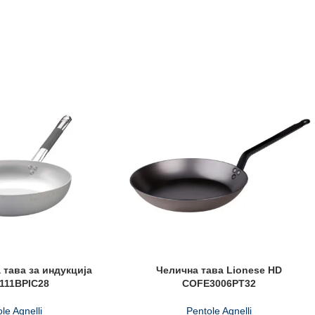
тава за индукција
Челична тава Lionese HD
111BPIC28
COFE3006PT32
le Agnelli
Pentole Agnelli