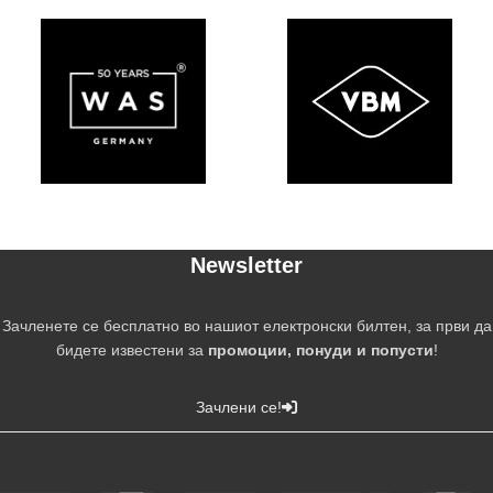
Newsletter
Зачленете се бесплатно во нашиот електронски билтен, за први да
бидете известени за
промоции, понуди и попусти
!
Зачлени се!