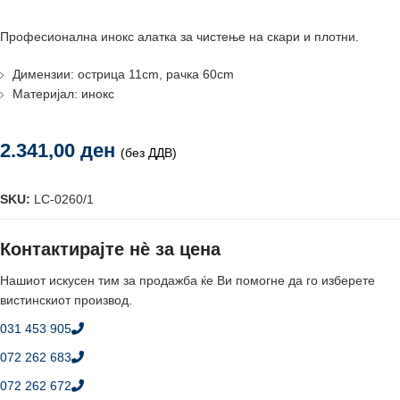
Професионална инокс алатка за чистење на скари и плотни.
Димензии: острица 11cm, рачка 60cm
Материјал: инокс
2.341,00
ден
(без ДДВ)
SKU:
LC-0260/1
Контактирајте нè за цена
Нашиот искусен тим за продажба ќе Ви помогне да го изберете
вистинскиот производ.
031 453 905
072 262 683
072 262 672