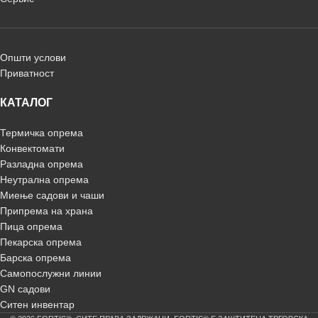
Општи услови
Приватност
КАТАЛОГ
Термичка опрема
Конвектомати
Разладна опрема
Неутрална опрема
Миење садови и чаши
Припрема на храна
Пица опрема
Пекарска опрема
Барска опрема
Самопослужни линии
GN садови
Ситен инвентар