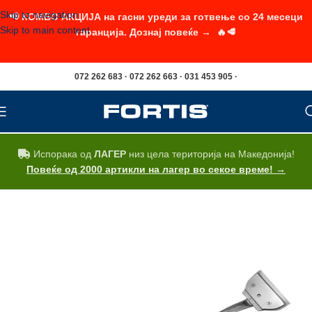
Skip to navigation
📢 КОМБО АКЦИЈА на гасни уреди за готвење со 24 месеци
Skip to main content
гаранција. Дознај повеќе → 🔥🥩
072 262 683 · 072 262 663 · 031 453 905 ·
Испорака од
ЛАГЕР
низ цела територија на Македонија!
Повеќе од 2000 артикли на лагер во секое време! →