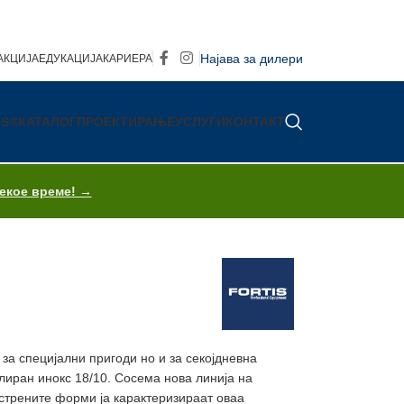
Најава за дилери
АКЦИЈА
ЕДУКАЦИЈА
КАРИЕРА
IS®
КАТАЛОГ
ПРОЕКТИРАЊЕ
УСЛУГИ
КОНТАКТ
секое време! →
 за специјални пригоди но и за секојдневна
лиран инокс 18/10. Сосема нова линија на
острените форми ја карактеризираат оваа