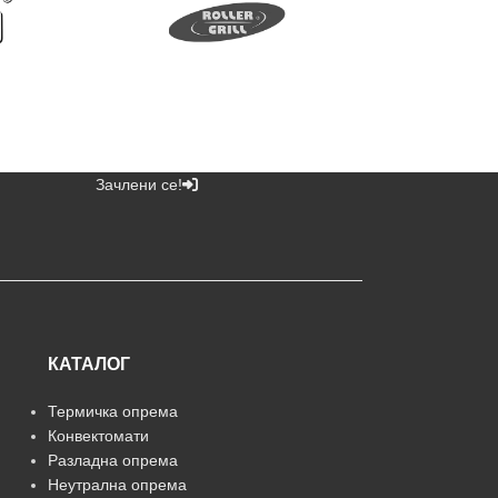
Зачлени се!
КАТАЛОГ
Термичка опрема
Конвектомати
Разладна опрема
Неутрална опрема