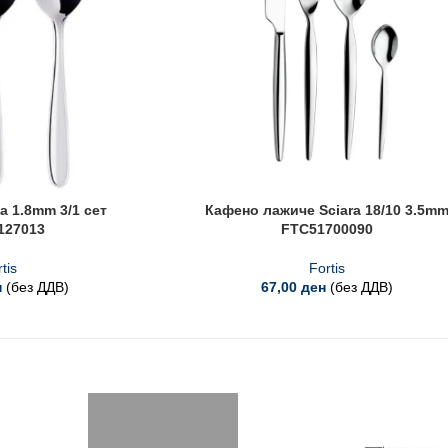
a 1.8mm 3/1 сет
Кафено лажиче Sciara 18/10 3.5m
127013
FTC51700090
tis
Fortis
н
(без ДДВ)
67,00
ден
(без ДДВ)