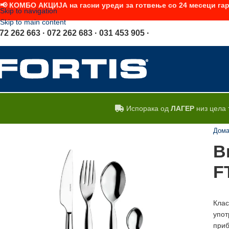
📢 КОМБО АКЦИЈА на гасни уреди за готвење со 24 месеци гар
Skip to navigation
Skip to main content
72 262 663 · 072 262 683 · 031 453 905 ·
Испорака од
ЛАГЕР
низ цела 
Дом
В
F
Клас
упот
приб