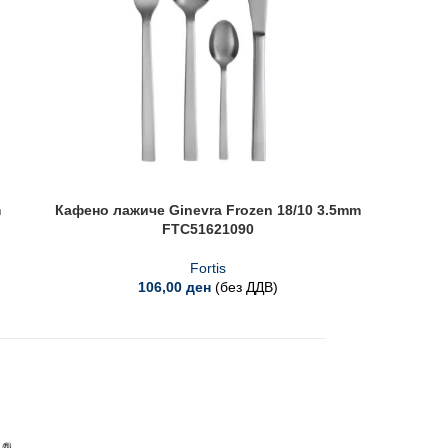
m
Кафено лажиче Ginevra Frozen 18/10 3.5mm
В
FTC51621090
Fortis
106,00
ден
(без ДДВ)