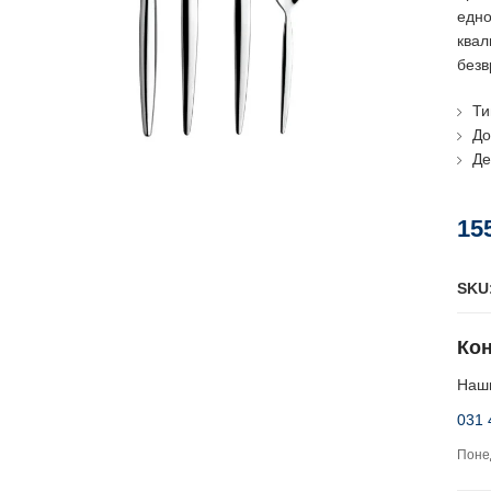
едно
квал
безв
Ти
До
Де
15
SKU
Кон
Наши
031 
Понед