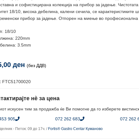
ставна и софистицирана колекција на прибор за јадење. Чистотата н
итет 18/10, висока дебелина, калени сечила, се карактеристиките ш
ременски прибор за јадење. Отпорен на миење во професионална
п: 18/10
лжина: 220mm
белина: 3.5mm
5,00
ден
(без ДДВ)
:
FTC51700020
тактирајте нè за цена
от искусен тим за продажба ќе Ви помогне да го изберете вистинс
453 905
072 262 683
072 262 
елник - Петок: 09 до 17ч. /
Fortis® Gastro Centar Куманово