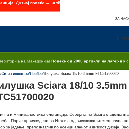
анција. Дознај повеќе → 🔥🥩
ЗА НАС
FORT
територија на Македонија!
Повеќе од 2000 артикли на лагер во 
а
Ситен инвентар
Прибор
Вилушка Sciara 18/10 3.5mm FTC51700020
илушка Sciara 18/10 3.5mm
TC51700020
ична и минималистичка елеганција. Серијата на Sciara e адекватна
реба. Парче произведено во Италија од висококвалитетен рачно по
ор за јадење, препознатлив по есенцијалниот и виткиот дизајн. За