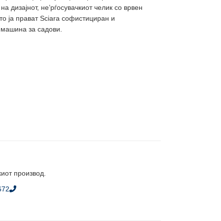
а дизајнот, не’рѓосувачкиот челик со врвен
то ја прават Sciara софистициран и
 машина за садови.
киот производ.
672