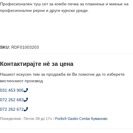
Професионален туш сет за комби печка за плакнење и миење на
професионални рерни и други кујнски уреди.
SKU:
RDF01003203
Контактирајте нè за цена
Нашиот искусен тим за продажба ќе Ви помогне да го изберете
вистинскиот производ.
031 453 905
072 262 683
072 262 672
Понеделник - Петок: 09 до 17ч. /
Fortis® Gastro Centar Куманово