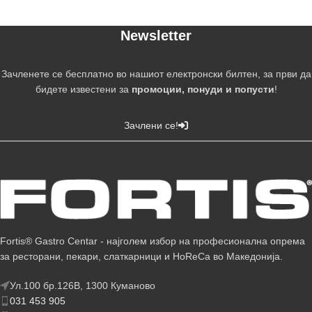
Newsletter
Зачленете се бесплатно во нашиот електронски билтен, за први да
бидете известени за
промоции, понуди и попусти
!
Зачлени се!
Fortis® Gastro Centar - најголем избор на професионална опрема
за ресторани, пекари, слаткарници и HoReCa во Македонија.
Ул.100 бр.126В, 1300 Куманово
031 453 905