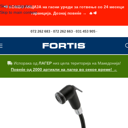
Skip to navigation
📢 КОМБО АКЦИЈА на гасни уреди за готвење со 24 месеци
Skip to main content
гаранција. Дознај повеќе → 🔥🥩
072 262 683 · 072 262 663 · 031 453 905 ·
Испорака од
ЛАГЕР
низ цела територија на Македонија!
Повеќе од 2000 артикли на лагер во секое време! →