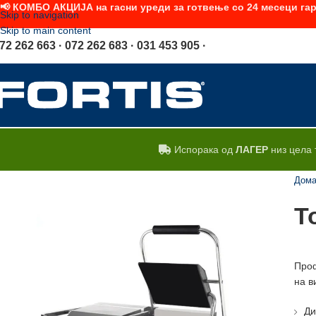
📢 КОМБО АКЦИЈА на гасни уреди за готвење со 24 месеци гар
Skip to navigation
Skip to main content
72 262 663 · 072 262 683 · 031 453 905 ·
Испорака од
ЛАГЕР
низ цела 
Дом
Т
Проф
на в
Ди