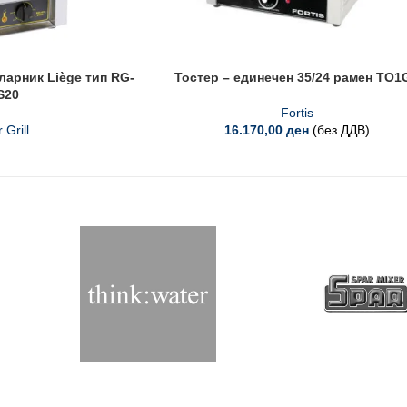
арник Liège тип RG-
Тостер – единечен 35/24 рамен TO1
S20
Fortis
 Grill
16.170,00
ден
(без ДДВ)