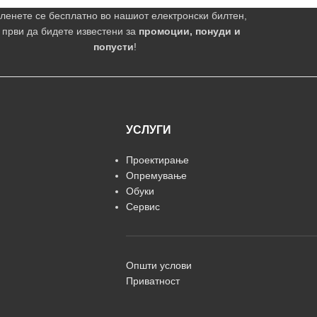
ленете се бесплатно во нашиот електронски билтен,
 први да бидете известени за
промоции, понуди и
попусти
!
УСЛУГИ
Проектирање
Опремување
Обуки
Сервис
Општи услови
Приватност