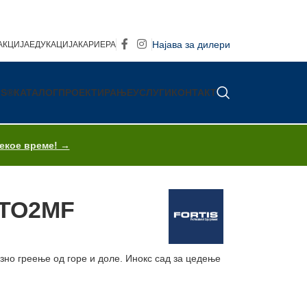
Најава за дилери
АКЦИЈА
ЕДУКАЦИЈА
КАРИЕРА
IS®
КАТАЛОГ
ПРОЕКТИРАЊЕ
УСЛУГИ
КОНТАКТ
секое време! →
 TO2MF
но греење од горе и доле. Инокс сад за цедење