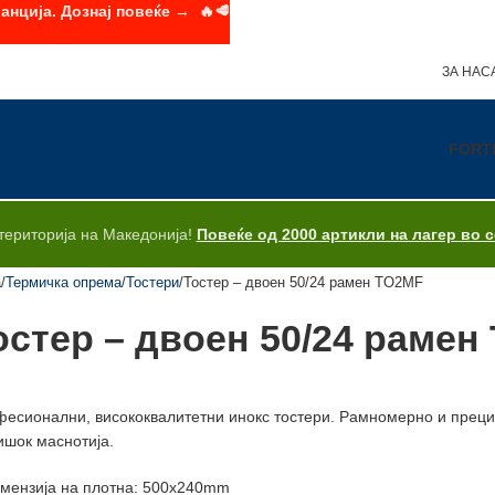
анција. Дознај повеќе → 🔥🥩
ЗА НАС
FORT
територија на Македонија!
Повеќе од 2000 артикли на лагер во 
а
Термичка опрема
Тостери
Тостер – двоен 50/24 рамен TO2MF
остер – двоен 50/24 рамен
есионални, висококвалитетни инокс тостери. Рамномерно и прециз
ишок маснотија.
мензија на плотна: 500x240mm