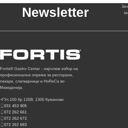
Зач
Newsletter
за
Fortis® Gastro Centar - најголем избор на
професионална опрема за ресторани,
пекари, слаткарници и HoReCa во
Македонија.
Ул.100 бр.126В, 1300 Куманово
031 453 905
072 262 661
072 262 672
072 262 683