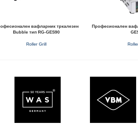
офесионален вафларник тркалезен
Професионален вафл
Bubble тип RG-GES90
GE
Roller Grill
Roller