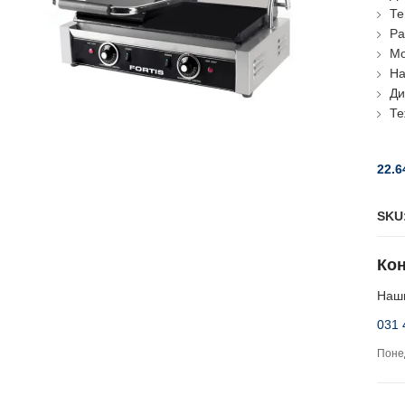
Те
Ра
Мо
На
Ди
Те
22.6
SKU
Кон
Наши
031 
Понед