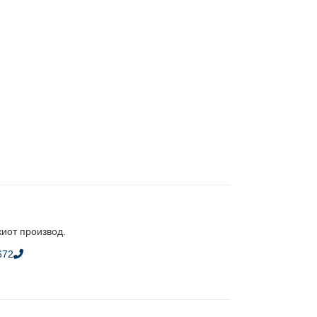
киот производ.
672