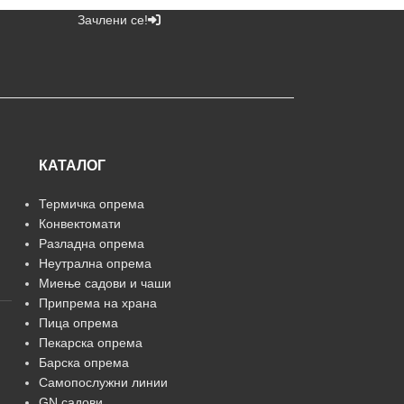
Зачлени се!
КАТАЛОГ
Термичка опрема
Конвектомати
Разладна опрема
Неутрална опрема
Миење садови и чаши
Припрема на храна
Пица опрема
Пекарска опрема
Барска опрема
Самопослужни линии
GN садови