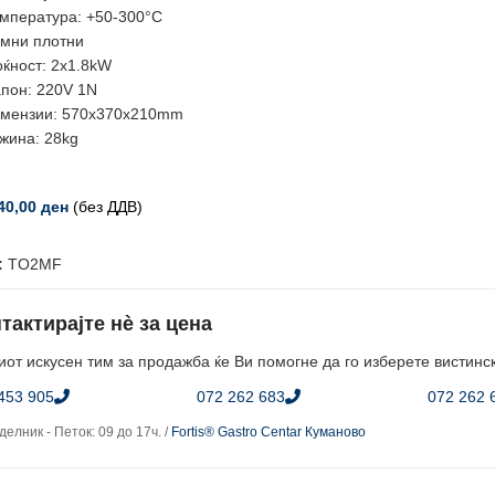
мпература: +50-300°C
мни плотни
ќност: 2х1.8kW
пон: 220V 1N
мензии: 570х370х210mm
жина: 28kg
40,00
ден
(без ДДВ)
:
TO2MF
тактирајте нè за цена
от искусен тим за продажба ќе Ви помогне да го изберете вистинс
453 905
072 262 683
072 262 
елник - Петок: 09 до 17ч. /
Fortis® Gastro Centar Куманово