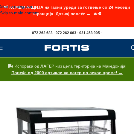
Skip to navigation
📢 КОМБО АКЦИЈА на гасни уреди за готвење со 24 месеци
Skip to main content
гаранција. Дознај повеќе → 🔥🥩
072 262 683 · 072 262 663 · 031 453 905 ·
Испорака од
ЛАГЕР
низ цела територија на Македонија!
Повеќе од 2000 артикли на лагер во секое време! →