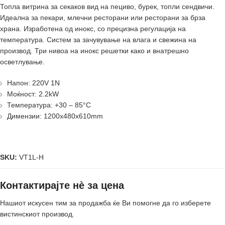
Топлa витринa за секаков вид на пециво, бурек, топли сендвичи.
Идеалнa за пекари, млечни ресторани или ресторани за брза
храна. Изработенa од инокс, со прецизна регулација на
температура. Систем за зачувување на влага и свежина на
производ. Три нивоа на инокс решетки како и внатрешно
осветлување.
Напон: 220V 1N
Моќност: 2.2kW
Температура: +30 – 85°C
Димензии: 1200x480x610mm
SKU:
VT1L-H
Контактирајте нè за цена
Нашиот искусен тим за продажба ќе Ви помогне да го изберете
вистинскиот производ.