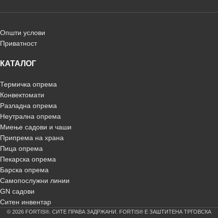
Општи услови
Приватност
КАТАЛОГ
Термичка опрема
Конвектомати
Разладна опрема
Неутрална опрема
Миење садови и чаши
Припрема на храна
Пица опрема
Пекарска опрема
Барска опрема
Самопослужни линии
GN садови
Ситен инвентар
© 2026 FORTIS®. СИТЕ ПРАВА ЗАДРЖАНИ. FORTIS® Е ЗАШТИТЕНА ТРГОВСКА