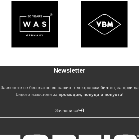
Newsletter
Зачленете се бесплатно во нашиот електронски билтен, за први да
бидете известени за
промоции, понуди и попусти
!
Зачлени се!