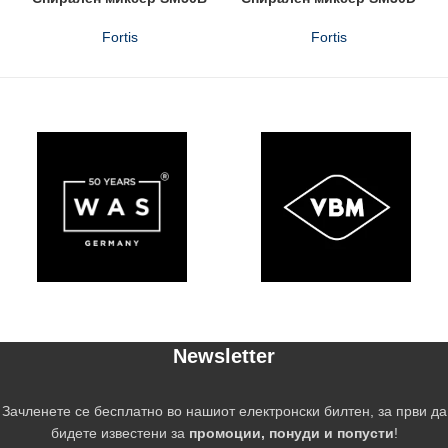
Fortis
Fortis
Newsletter
Зачленете се бесплатно во нашиот електронски билтен, за први да
бидете известени за
промоции, понуди и попусти
!