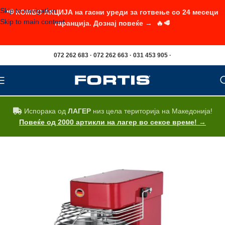
Skip to navigation
📢 КОМБО АКЦИЈА на гасни уреди за готвење со 24 месеци
Skip to main content
гаранција. Дознај повеќе → 🔥🥩
072 262 683 · 072 262 663 · 031 453 905 ·
Испорака од
ЛАГЕР
низ цела територија на Македонија!
Повеќе од 2000 артикли на лагер во секое време! →