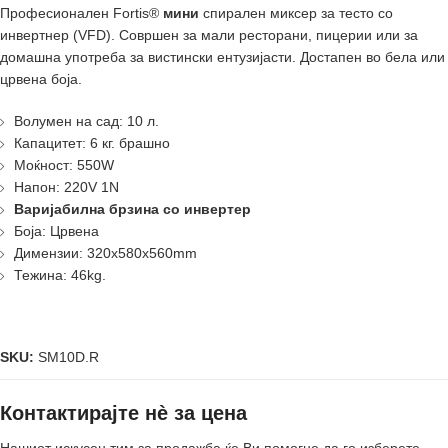
Професионален Fortis®
мини
спирален миксер за тесто со
инвертнер (VFD). Совршен за мали ресторани, пицерии или за
домашна употреба за вистински ентузијасти. Достапен во бела или
црвена боја.
Волумен на сад: 10 л.
Капацитет: 6 кг. брашно
Моќност: 550W
Напон: 220V 1N
Варијабилна брзина со инвертер
Боја: Црвена
Димензии: 320x580x560mm
Тежина: 46kg.
SKU:
SM10D.R
Контактирајте нè за цена