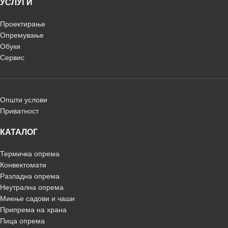
УСЛУГИ
Проектирање
Опремување
Обуки
Сервис
Општи услови
Приватност
КАТАЛОГ
Термичка опрема
Конвектомати
Разладна опрема
Неутрална опрема
Миење садови и чаши
Припрема на храна
Пица опрема