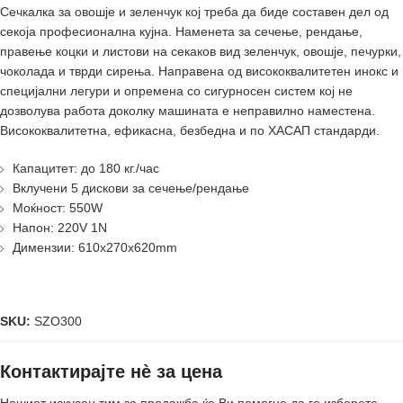
Сечкалка за овошје и зеленчук кој треба да биде составен дел од
секоја професионална кујна. Наменета за сечење, рендање,
правење коцки и листови на секаков вид зеленчук, овошје, печурки,
чоколада и тврди сирења. Направена од висококвалитетен инокс и
специјални легури и опремена со сигурносен систем кој не
дозволува работа доколку машината е неправилно наместена.
Висококвалитетна, ефикасна, безбедна и по ХАСАП стандарди.
Капацитет: до 180 кг./час
Вклучени 5 дискови за сечење/рендање
Моќност: 550W
Напон: 220V 1N
Димензии: 610x270x620mm
SKU:
SZO300
Контактирајте нè за цена