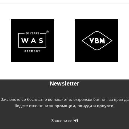
Newsletter
Зачленете се бесплатно во нашиот електронски билтен, за први да
бидете известени за
промоции, понуди и попусти
!
Зачлени се!