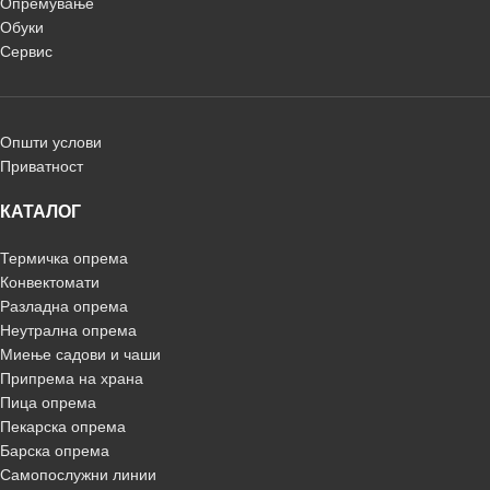
Опремување
Обуки
Сервис
Општи услови
Приватност
КАТАЛОГ
Термичка опрема
Конвектомати
Разладна опрема
Неутрална опрема
Миење садови и чаши
Припрема на храна
Пица опрема
Пекарска опрема
Барска опрема
Самопослужни линии