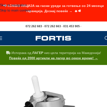
Skip to navigation
📢 КОМБО АКЦИЈА на гасни уреди за готвење со 24 месеци
Skip to main content
гаранција. Дознај повеќе → 🔥🥩
072 262 683 · 072 262 663 · 031 453 905 ·
Испорака од
ЛАГЕР
низ цела територија на Македонија!
Повеќе од 2000 артикли на лагер во секое време! →