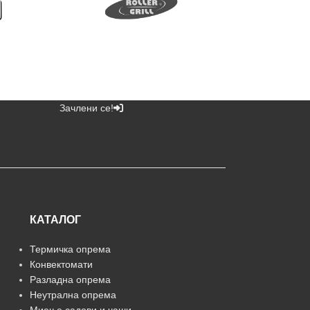
Зачлени се!
КАТАЛОГ
Термичка опрема
Конвектомати
Разладна опрема
Неутрална опрема
Миење садови и чаши