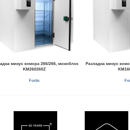
адна минус комора 266/266, моноблок
Разладна минус комо
KM260260Z
KM16
Fortis
For