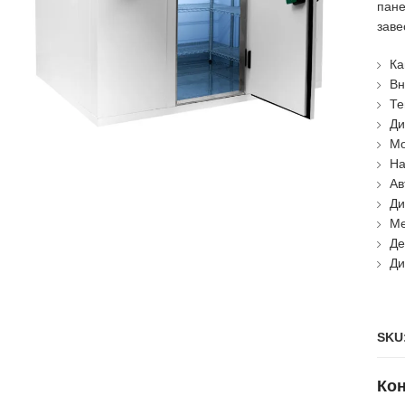
пане
заве
Ка
Вн
Те
Ди
Мо
На
Ав
Ди
Ме
Де
Ди
SKU
Кон