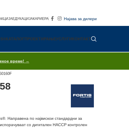
Најава за дилери
АКЦИЈА
ЕДУКАЦИЈА
КАРИЕРА
IS®
КАТАЛОГ
ПРОЕКТИРАЊЕ
УСЛУГИ
КОНТАКТ
секое време! →
60160F
158
is®. Направена по највискои стандардни за
 испорачуваат со дигитален HACCP контролен