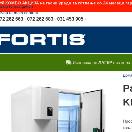
📢 КОМБО АКЦИЈА на гасни уреди за готвење со 24 месеци гар
Skip to navigation
Skip to main content
72 262 663 · 072 262 683 · 031 453 905 ·
Испорака од
ЛАГЕР
низ цела 
Дом
Р
K
Проф
квал