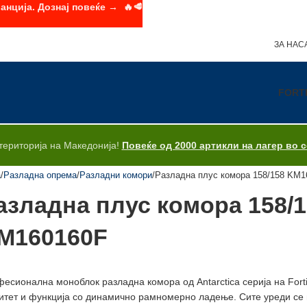
анција. Дознај повеќе → 🔥🥩
ЗА НАС
FORT
територија на Македонија!
Повеќе од 2000 артикли на лагер во 
а
Разладна опрема
Разладни комори
Разладна плус комора 158/158 KM1
азладна плус комора 158/
M160160F
есионална моноблок разладна комора од Antarctica серија на Fort
итет и функција со динамично рамномерно ладење. Сите уреди се