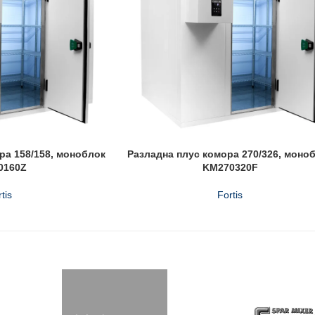
ра 158/158, моноблок
Разладна плус комора 270/326, моно
0160Z
KM270320F
tis
Fortis