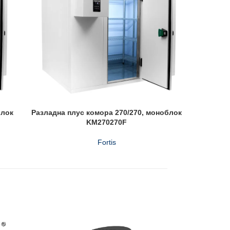
блок
Разладна плус комора 270/270, моноблок
Разладна
KM270270F
Fortis