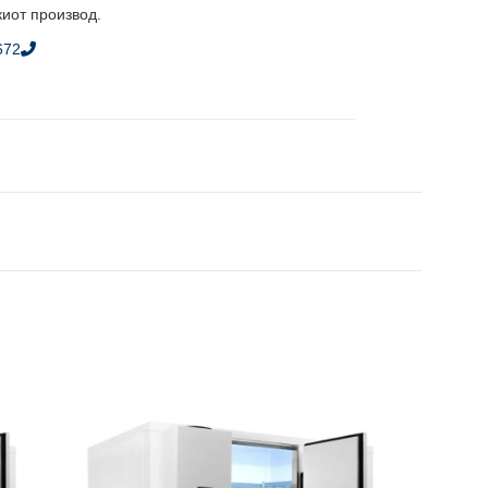
киот производ.
672