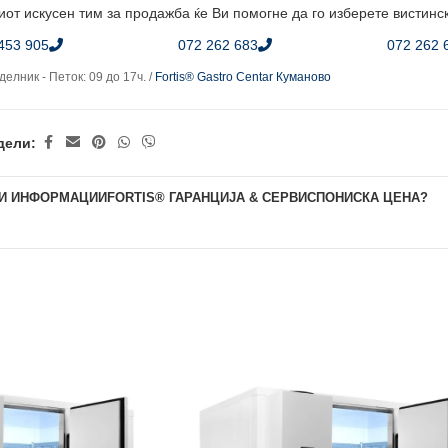
от искусен тим за продажба ќе Ви помогне да го изберете вистинс
453 905
072 262 683
072 262 
елник - Петок: 09 до 17ч. /
Fortis® Gastro Centar Куманово
дели:
И ИНФОРМАЦИИ
FORTIS® ГАРАНЦИЈА & СЕРВИС
ПОНИСКА ЦЕНА?