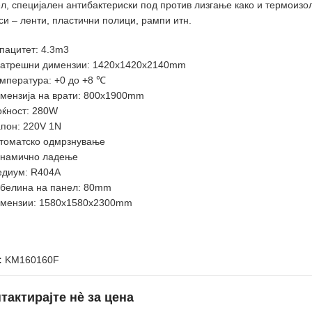
л, специјален антибактериски под против лизгање како и термоизо
си – ленти, пластични полици, рампи итн.
пацитет: 4.3m3
атрешни димензии: 1420x1420x2140mm
мпература: +0 до +8 ℃
мензија на врати: 800x1900mm
ќност: 280W
пон: 220V 1N
томатско одмрзнување
намично ладење
диум: R404A
белина на панел: 80mm
мензии: 1580x1580x2300mm
:
KM160160F
тактирајте нè за цена