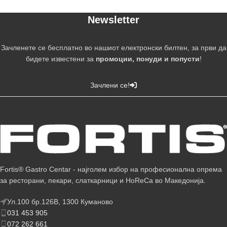
Newsletter
Зачленете се бесплатно во нашиот електронски билтен, за први да
бидете известени за
промоции, понуди и попусти
!
Зачлени се!
Fortis® Gastro Centar - најголем избор на професионална опрема
за ресторани, пекари, слаткарници и HoReCa во Македонија.
Ул.100 бр.126В, 1300 Куманово
031 453 905
072 262 661