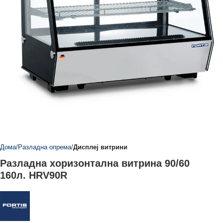
Дома
Разладна опрема
Дисплеј витрини
Разладна хоризонтална витрина 90/60
160л. HRV90R