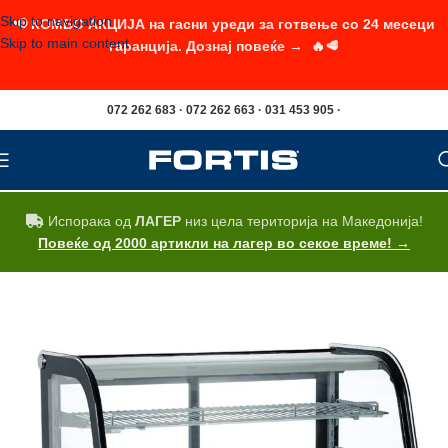
Skip to navigation
📢 КОМБО АКЦИЈА на гасни уреди за готвење со 24 месеци
Skip to main content
гаранција. Дознај повеќе → 🔥🥩
072 262 683 · 072 262 663 · 031 453 905 ·
Испорака од
ЛАГЕР
низ цела територија на Македонија!
Повеќе од 2000 артикли на лагер во секое време! →