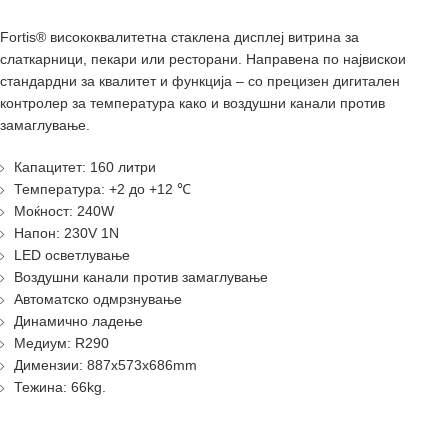
Fortis® висококвалитетна стаклена дисплеј витрина за
слаткарници, пекари или ресторани. Направена по највискои
стандардни за квалитет и функција – со прецизен дигитален
контролер за температура како и воздушни канали против
замаглување.
Капацитет: 160 литри
Температура: +2 до +12 ℃
Моќност: 240W
Напон: 230V 1N
LED осветлување
Воздушни канали против замаглување
Автоматско одмрзнување
Динамично ладење
Медиум: R290
Димензии: 887x573x686mm
Тежина: 66kg.