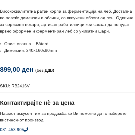
Висококвалитетна ратан корпа за ферментација на леб. Достапна
во повеќе димензии и облици, со вклучени облоги од лен. Одлична
за сериозни пекари, артисан работилници кои сакаат да понудат
врвно оформен и ферментиран леб со уникатни шари.
Опис: овална – Bâtard
Димензии: 240x160x80mm
899,00
ден
(без ДДВ)
SKU:
RB2416V
Контактирајте нè за цена
Нашиот искусен тим за продажба ќе Ви помогне да го изберете
вистинскиот производ.
031 453 905