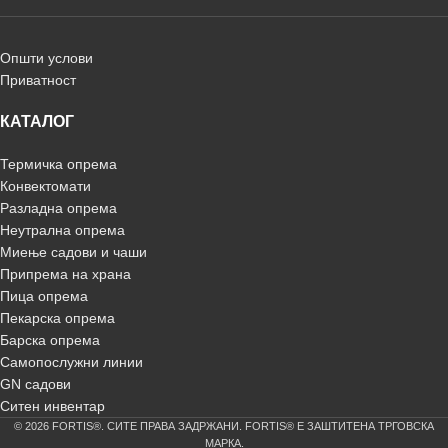
Општи услови
Приватност
КАТАЛОГ
Термичка опрема
Конвектомати
Разладна опрема
Неутрална опрема
Миење садови и чаши
Припрема на храна
Пица опрема
Пекарска опрема
Барска опрема
Самопослужни линии
GN садови
Ситен инвентар
© 2026 FORTIS®. СИТЕ ПРАВА ЗАДРЖАНИ. FORTIS® Е ЗАШТИТЕНА ТРГОВСКА
МАРКА.