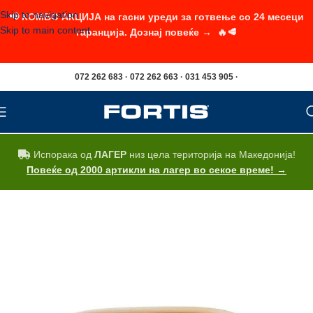
Skip to navigation
📢 КОМБО АКЦИЈА на гасни уреди за готвење со 24 месеци
Skip to main content
гаранција. Дознај повеќе → 🔥🥩
072 262 683 · 072 262 663 · 031 453 905 ·
Испорака од
ЛАГЕР
низ цела територија на Македонија!
Повеќе од 2000 артикли на лагер во секое време! →