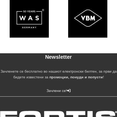
Newsletter
Зачленете се бесплатно во нашиот електронски билтен, за први да
бидете известени за
промоции, понуди и попусти
!
Зачлени се!