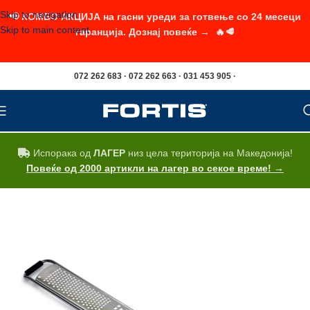
Skip to navigation
📢 КОМБО АКЦИЈА на гасни уреди за готвење со 24 месеци
Skip to main content
гаранција. Дознај повеќе → 🔥🥩
072 262 683 · 072 262 663 · 031 453 905 ·
Испорака од
ЛАГЕР
низ цела територија на Македонија!
Повеќе од 2000 артикли на лагер во секое време! →