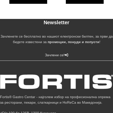
Newsletter
Зачленете се бесплатно во нашиот електронски билтен, за први да
бидете известени за
промоции, понуди и попусти
!
Зачлени се!
Fortis® Gastro Centar - најголем избор на професионална опрема
за ресторани, пекари, слаткарници и HoReCa во Македонија.