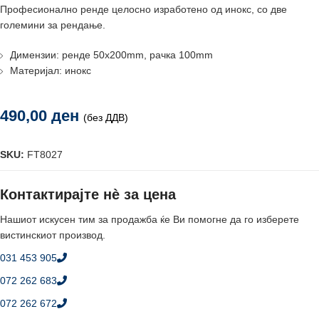
Професионално ренде целосно изработено од инокс, со две
големини за рендање.
Димензии: ренде 50x200mm, рачка 100mm
Материјал: инокс
490,00
ден
(без ДДВ)
SKU:
FT8027
Контактирајте нè за цена
Нашиот искусен тим за продажба ќе Ви помогне да го изберете
вистинскиот производ.
031 453 905
072 262 683
072 262 672