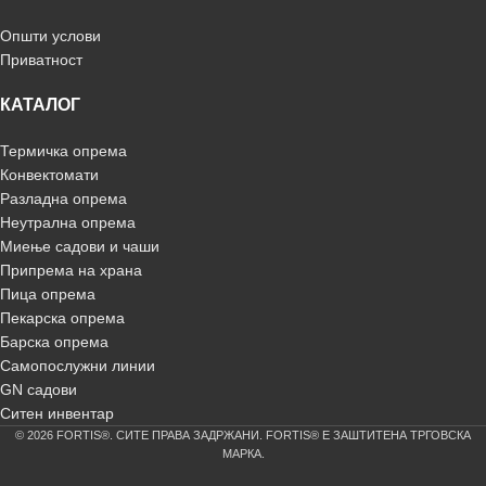
Општи услови
Приватност
КАТАЛОГ
Термичка опрема
Конвектомати
Разладна опрема
Неутрална опрема
Миење садови и чаши
Припрема на храна
Пица опрема
Пекарска опрема
Барска опрема
Самопослужни линии
GN садови
Ситен инвентар
© 2026 FORTIS®. СИТЕ ПРАВА ЗАДРЖАНИ. FORTIS® Е ЗАШТИТЕНА ТРГОВСКА
МАРКА.