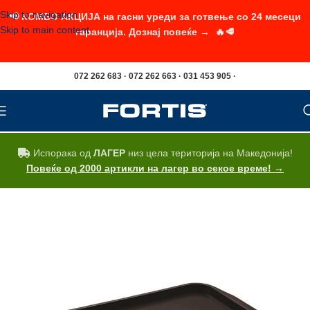
Skip to navigation
📢 КОМБО АКЦИЈА на гасни уреди за готвење со 24 месеци
Skip to main content
гаранција. Дознај повеќе → 🔥🥩
072 262 683 · 072 262 663 · 031 453 905 ·
Испорака од
ЛАГЕР
низ цела територија на Македонија!
Повеќе од 2000 артикли на лагер во секое време! →