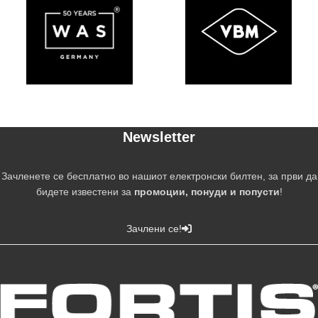
Newsletter
Зачленете се бесплатно во нашиот електронски билтен, за први да
бидете известени за
промоции, понуди и попусти
!
Зачлени се!