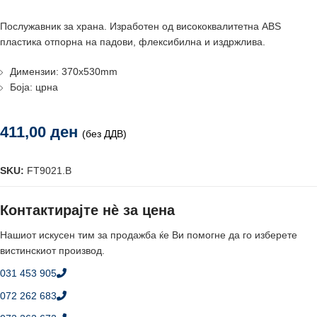
Послужавник за храна. Изработен од висококвалитетна ABS
пластика отпорна на падови, флексибилна и издржлива.
Димензии: 370х530mm
Боја: црна
411,00
ден
(без ДДВ)
SKU:
FT9021.B
Контактирајте нè за цена
Нашиот искусен тим за продажба ќе Ви помогне да го изберете
вистинскиот производ.
031 453 905
072 262 683