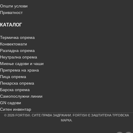
Општи услови
Приватност
КАТАЛОГ
Термичка опрема
Конвектомати
Разладна опрема
Неутрална опрема
Миење садови и чаши
Припрема на храна
Пица опрема
Пекарска опрема
Барска опрема
Самопослужни линии
GN садови
Ситен инвентар
© 2026 FORTIS®. СИТЕ ПРАВА ЗАДРЖАНИ. FORTIS® Е ЗАШТИТЕНА ТРГОВСКА
МАРКА.