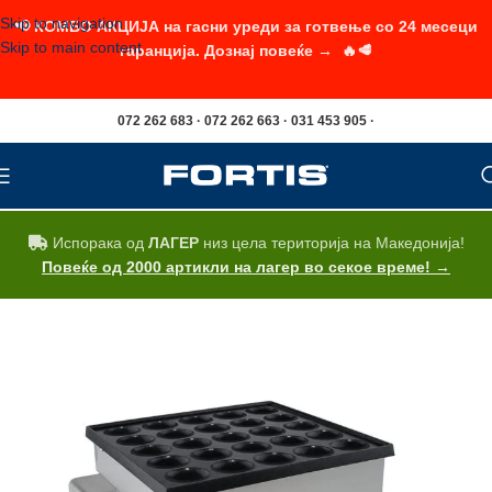
Skip to navigation
📢 КОМБО АКЦИЈА на гасни уреди за готвење со 24 месеци
Skip to main content
гаранција. Дознај повеќе → 🔥🥩
072 262 683 · 072 262 663 · 031 453 905 ·
Испорака од
ЛАГЕР
низ цела територија на Македонија!
Повеќе од 2000 артикли на лагер во секое време! →