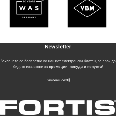
Newsletter
Зачленете се бесплатно во нашиот електронски билтен, за први да
бидете известени за
промоции, понуди и попусти
!
Зачлени се!