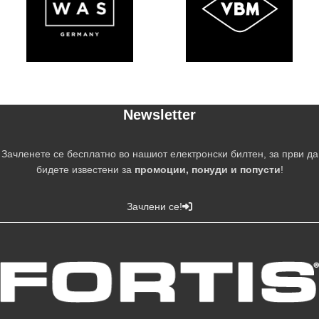
Newsletter
Зачленете се бесплатно во нашиот електронски билтен, за први да
бидете известени за
промоции, понуди и попусти
!
Зачлени се!