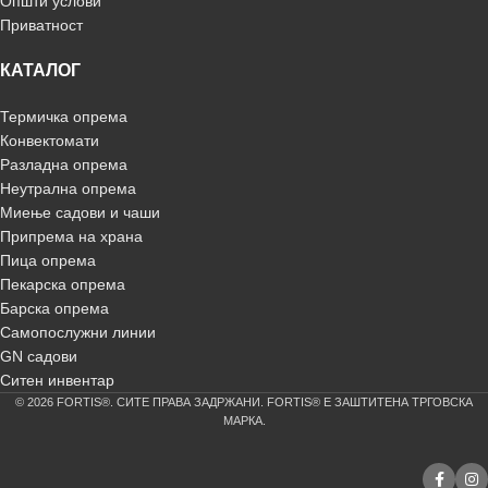
Општи услови
Приватност
КАТАЛОГ
Термичка опрема
Конвектомати
Разладна опрема
Неутрална опрема
Миење садови и чаши
Припрема на храна
Пица опрема
Пекарска опрема
Барска опрема
Самопослужни линии
GN садови
Ситен инвентар
© 2026 FORTIS®. СИТЕ ПРАВА ЗАДРЖАНИ. FORTIS® Е ЗАШТИТЕНА ТРГОВСКА
МАРКА.