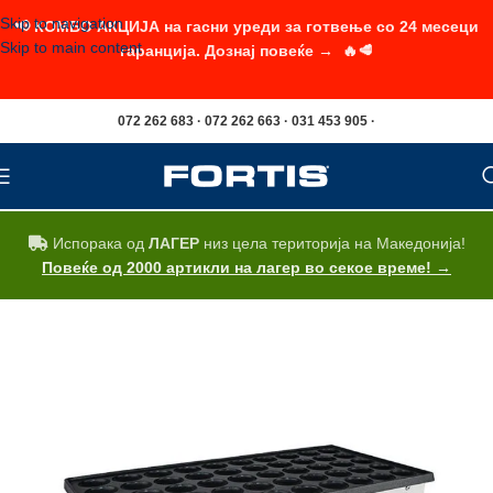
Skip to navigation
📢 КОМБО АКЦИЈА на гасни уреди за готвење со 24 месеци
Skip to main content
гаранција. Дознај повеќе → 🔥🥩
072 262 683 · 072 262 663 · 031 453 905 ·
Испорака од
ЛАГЕР
низ цела територија на Македонија!
Повеќе од 2000 артикли на лагер во секое време! →