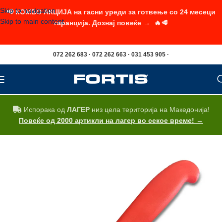
Skip to navigation
📢 КОМБО АКЦИЈА на гасни уреди за готвење со 24 месеци
Skip to main content
гаранција. Дознај повеќе → 🔥🥩
072 262 683 · 072 262 663 · 031 453 905 ·
Испорака од
ЛАГЕР
низ цела територија на Македонија!
Повеќе од 2000 артикли на лагер во секое време! →