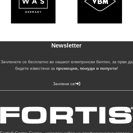
Newsletter
Зачленете се бесплатно во нашиот електронски билтен, за први да
бидете известени за
промоции, понуди и попусти
!
Зачлени се!