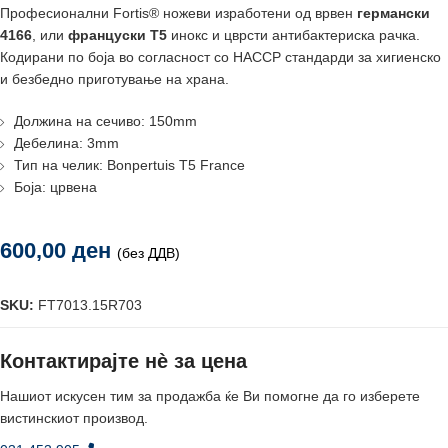
Професионални Fortis® ножеви изработени од врвен
германски
4166
, или
француски T5
инокс и цврсти антибактериска рачка.
Кодирани по боја во согласност со HACCP стандарди за хигиенско
и безбедно приготување на храна.
Должина на сечиво: 150mm
Дебелина: 3mm
Тип на челик: Bonpertuis T5 France
Боја: црвена
600,00
ден
(без ДДВ)
SKU:
FT7013.15R703
Контактирајте нè за цена
Нашиот искусен тим за продажба ќе Ви помогне да го изберете
вистинскиот производ.