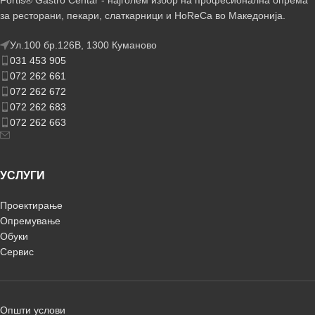
Fortis® Gastro Centar - најголем избор на професионална опрема
за ресторани, пекари, слаткарници и HoReCa во Македонија.
Ул.100 бр.126В, 1300 Куманово
031 453 905
072 262 661
072 262 672
072 262 683
072 262 663
УСЛУГИ
Проектирање
Опремување
Обуки
Сервис
Општи услови