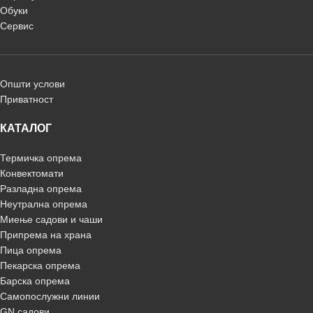
Обуки
Сервис
Општи услови
Приватност
КАТАЛОГ
Термичка опрема
Конвектомати
Разладна опрема
Неутрална опрема
Миење садови и чаши
Припрема на храна
Пица опрема
Пекарска опрема
Барска опрема
Самопослужни линии
GN садови