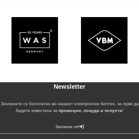
Newsletter
Зачленете се бесплатно во нашиот електронски билтен, за први да
бидете известени за
промоции, понуди и попусти
!
Зачлени се!