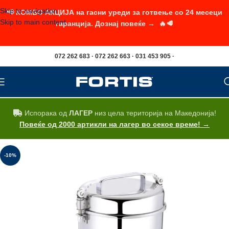
Skip to navigation
📢 КОМБО АКЦИЈА на гасни уреди за готвење со 24 месеци
Skip to main content
гаранција. Дознај повеќе → 🔥🥩
072 262 683 · 072 262 663 · 031 453 905 ·
Испорака од
ЛАГЕР
низ цела територија на Македонија!
Повеќе од 2000 артикли на лагер во секое време! →
-10%