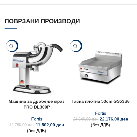
ПОВРЗАНИ ПРОИЗВОДИ
-10%
-10%
Машина за дробење мраз
Гасна плотна 53cm GS53S6
PRO DL300P
Fortis
Fortis
22.176,00
ден
24.640,00
ден
11.502,00
ден
(без ДДВ)
12.780,00
ден
3
(без ДДВ)