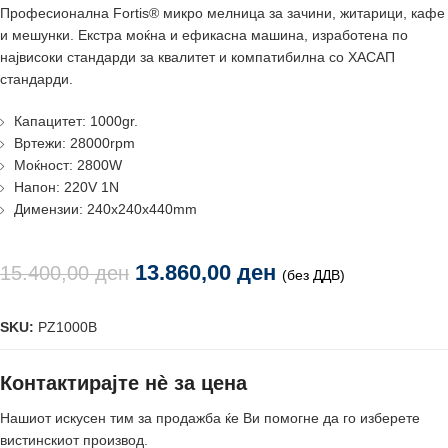
Професионалнa Fortis® микро мелницa за зачини, житарици, кафе
и мешунки. Екстра моќнa и ефикаснa машинa, изработенa по
највисоки стандарди за квалитет и компатибилнa со ХАСАП
стандарди.
Капацитет: 1000gr.
Вртежи: 28000rpm
Моќност: 2800W
Напон: 220V 1N
Димензии: 240x240x440mm
13.860,00
ден
15.400,00
ден
(без ДДВ)
SKU:
PZ1000B
Контактирајте нè за цена
Нашиот искусен тим за продажба ќе Ви помогне да го изберете
вистинскиот производ.