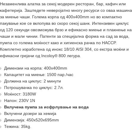
Незаменлива алатка за секој модерен ресторан, бар, кафич или
кафетерија. Заштедете неверојатно многу ресурси со оваа машина
за миење чаши. Голема корпа од 400х400mm но во компактно
пакување кое се вклопува во скоро секој шанк. Интензивен циклус
од 120 секунди овозможува брзо и ефикасно миење и плакнење на
чаши и мали чинии. Патенти за специјална форма на сад за вода,
пумпа со голема моќност како и хигиенска рачка по HACCP.
Комплетно изработена од инокс 18/10 AISI 304, со екстра моќни и
ефикасни грејачи од Incoloy® 800 легура.
Димензии на корпа: 400х400mm
Капацитет на миење: 1500 пар./час
Должина на циклус: 2 минути
Потрошувачка по циклус: 2.7л.
Моќност: 3180W
Напон: 230V 1N
Вклучена пумпа за исфрлување на вода
Вклучени дозери за хемија
Димензија: 450x520x695mm
Тежина: 35kg.