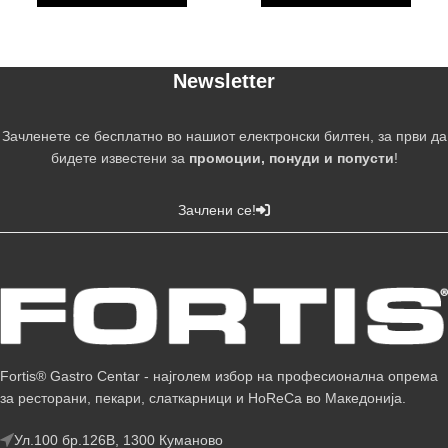
Newsletter
Зачленете се бесплатно во нашиот електронски билтен, за први да
бидете известени за
промоции, понуди и попусти
!
Зачлени се!
Fortis® Gastro Centar - најголем избор на професионална опрема
за ресторани, пекари, слаткарници и HoReCa во Македонија.
Ул.100 бр.126В, 1300 Куманово