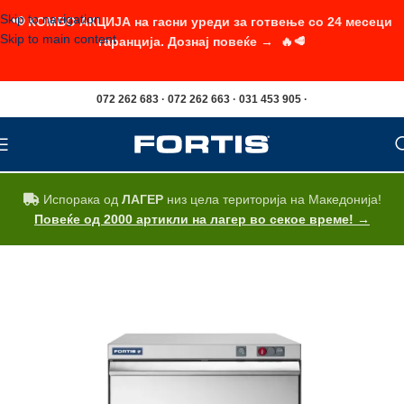
Skip to navigation
📢 КОМБО АКЦИЈА на гасни уреди за готвење со 24 месеци
Skip to main content
гаранција. Дознај повеќе → 🔥🥩
072 262 683 · 072 262 663 · 031 453 905 ·
Испорака од
ЛАГЕР
низ цела територија на Македонија!
Повеќе од 2000 артикли на лагер во секое време! →