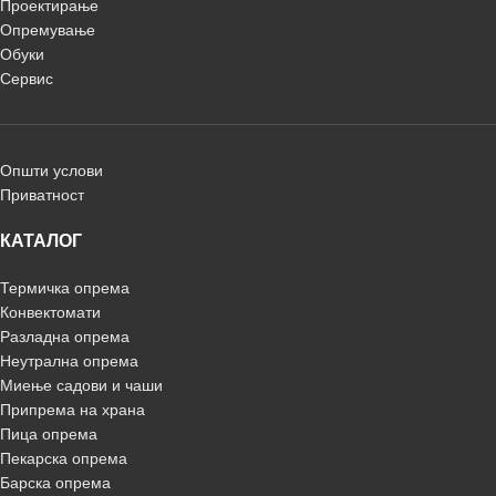
Проектирање
Опремување
Обуки
Сервис
Општи услови
Приватност
КАТАЛОГ
Термичка опрема
Конвектомати
Разладна опрема
Неутрална опрема
Миење садови и чаши
Припрема на храна
Пица опрема
Пекарска опрема
Барска опрема