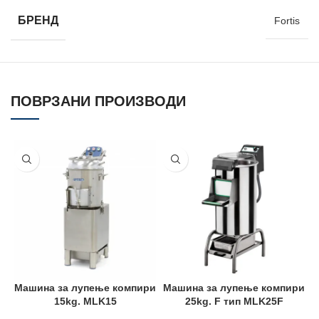
БРЕНД
Fortis
ПОВРЗАНИ ПРОИЗВОДИ
Машина за лупење компири
Машина за лупење компири
М
15kg. MLK15
25kg. F тип MLK25F