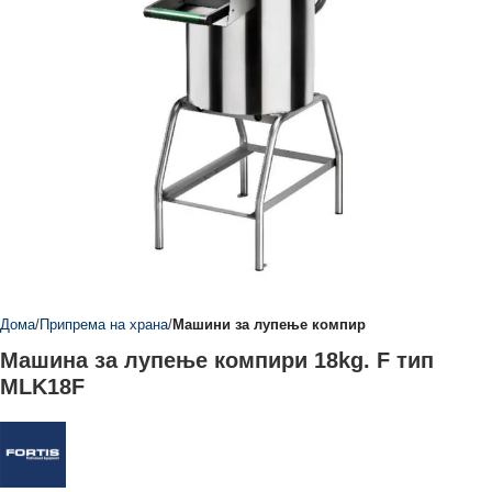
Дома
Припрема на храна
Машини за лупење компир
Машина за лупење компири 18kg. F тип
MLK18F