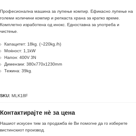
Професионална машина за лупење компир. Ефикасно лупење на
големи количини компир и репкаста храна за кратко време.
Комплетно изработена од инокс. Едноставна за употреба и
чистење.
Капацитет: 18kg. (~220kg./h)
Моќност: 1,1kW
Напон: 400V 3N
Димензии: 380x770x1230mm
Тежина: 39kg.
SKU:
MLK18F
Контактирајте нè за цена
Нашиот искусен тим за продажба ќе Ви помогне да го изберете
вистинскиот производ.