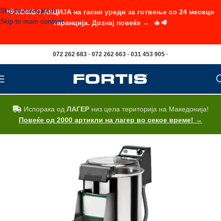
Skip to navigation
📢 КОМБО АКЦИЈА на гасни уреди за готвење со 24 месеци
Skip to main content
гаранција. Дознај повеќе → 🔥🥩
072 262 683 · 072 262 663 · 031 453 905 ·
Испорака од
ЛАГЕР
низ цела територија на Македонија!
Повеќе од 2000 артикли на лагер во секое време! →