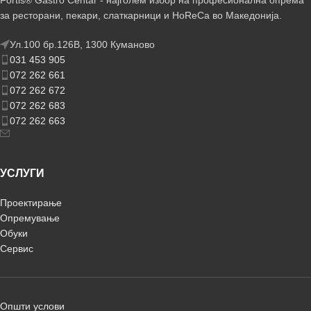
Fortis® Gastro Centar - најголем избор на професионална опрема
за ресторани, пекари, слаткарници и HoReCa во Македонија.
Ул.100 бр.126В, 1300 Куманово
031 453 905
072 262 661
072 262 672
072 262 683
072 262 663
УСЛУГИ
Проектирање
Опремување
Обуки
Сервис
Општи услови