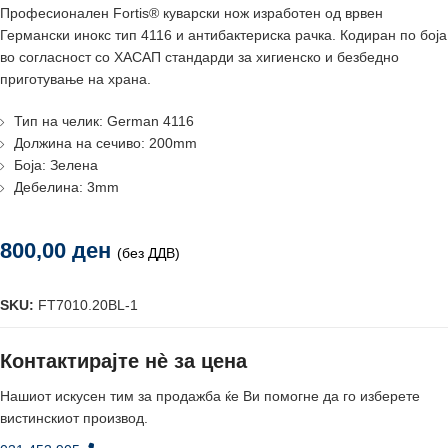
Професионален Fortis® куварски нож изработен од врвен
Германски инокс тип 4116 и антибактериска рачка. Кодиран по боја
во согласност со ХАСАП стандарди за хигиенско и безбедно
приготување на храна.
Тип на челик: German 4116
Должина на сечиво: 200mm
Боја: Зелена
Дебелина: 3mm
800,00
ден
(без ДДВ)
SKU:
FT7010.20BL-1
Контактирајте нè за цена
Нашиот искусен тим за продажба ќе Ви помогне да го изберете
вистинскиот производ.