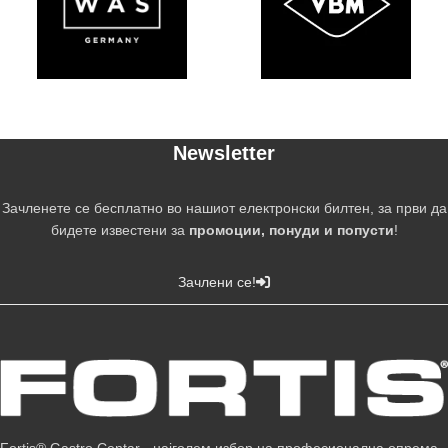
Newsletter
Зачленете се бесплатно во нашиот електронски билтен, за први да
бидете известени за
промоции, понуди и попусти
!
Зачлени се!