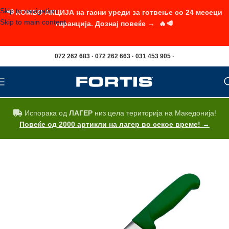
Skip to navigation
📢 КОМБО АКЦИЈА на гасни уреди за готвење со 24 месеци
Skip to main content
гаранција. Дознај повеќе → 🔥🥩
072 262 683 · 072 262 663 · 031 453 905 ·
Испорака од
ЛАГЕР
низ цела територија на Македонија!
Повеќе од 2000 артикли на лагер во секое време! →