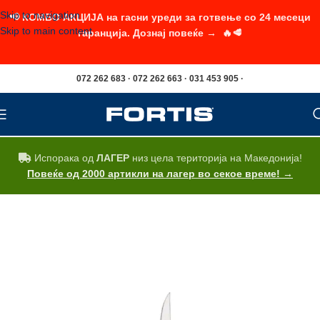
Skip to navigation
📢 КОМБО АКЦИЈА на гасни уреди за готвење со 24 месеци
Skip to main content
гаранција. Дознај повеќе → 🔥🥩
072 262 683 · 072 262 663 · 031 453 905 ·
Испорака од
ЛАГЕР
низ цела територија на Македонија!
Повеќе од 2000 артикли на лагер во секое време! →