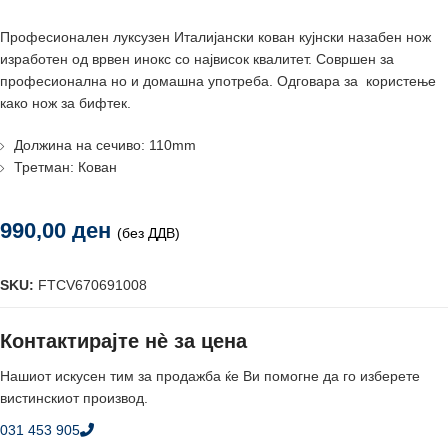
Професионален луксузен Италијански кован кујнски назабен нож
изработен од врвен инокс со највисок квалитет. Совршен за
професионална но и домашна употреба. Одговара за користење
како нож за бифтек.
Должина на сечиво: 110mm
Третман: Кован
990,00
ден
(без ДДВ)
SKU:
FTCV670691008
Контактирајте нè за цена
Нашиот искусен тим за продажба ќе Ви помогне да го изберете
вистинскиот производ.
031 453 905