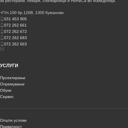
за ресторани, пекари, слаткарници и HoReCa во Македонија.
Ул.100 бр.126В, 1300 Куманово
031 453 905
072 262 661
072 262 672
072 262 683
072 262 663
УСЛУГИ
Проектирање
Опремување
Обуки
Сервис
Општи услови
Приватност