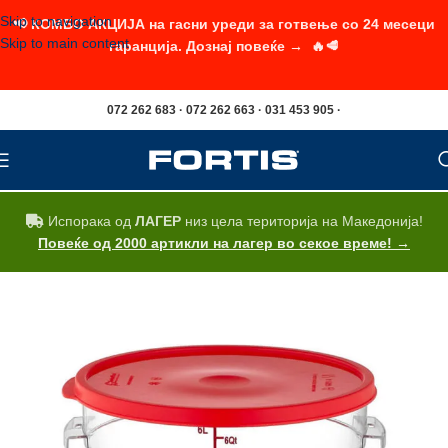
Skip to navigation
📢 КОМБО АКЦИЈА на гасни уреди за готвење со 24 месеци
Skip to main content
гаранција. Дознај повеќе → 🔥🥩
072 262 683 · 072 262 663 · 031 453 905 ·
Испорака од
ЛАГЕР
низ цела територија на Македонија!
Повеќе од 2000 артикли на лагер во секое време! →