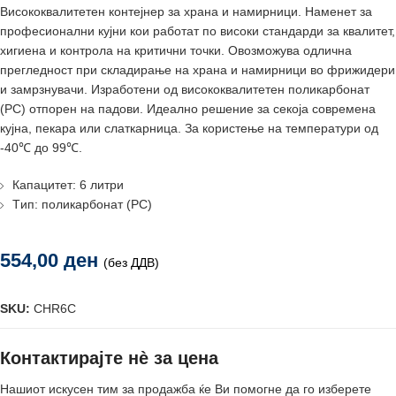
Висококвалитетен контејнер за храна и намирници. Наменет за
професионални кујни кои работат по високи стандарди за квалитет,
хигиена и контрола на критични точки. Овозможува одлична
прегледност при складирање на храна и намирници во фрижидери
и замрзнувачи. Изработени од висококвалитетен поликарбонат
(PC) отпорен на падови. Идеално решение за секоја современа
кујна, пекара или слаткарница. За користење на температури од
-40℃ до 99℃.
Капацитет: 6 литри
Tип: поликарбонат (PC)
554,00
ден
(без ДДВ)
SKU:
CHR6C
Контактирајте нè за цена
Нашиот искусен тим за продажба ќе Ви помогне да го изберете