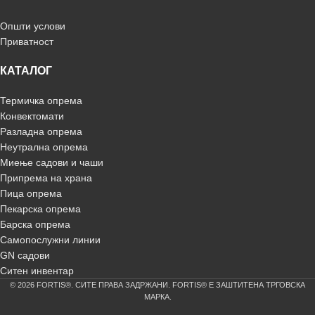
Општи услови
Приватност
КАТАЛОГ
Термичка опрема
Конвектомати
Разладна опрема
Неутрална опрема
Миење садови и чаши
Припрема на храна
Пица опрема
Пекарска опрема
Барска опрема
Самопослужни линии
GN садови
Ситен инвентар
© 2026 FORTIS®. СИТЕ ПРАВА ЗАДРЖАНИ. FORTIS® Е ЗАШТИТЕНА ТРГОВСКА
МАРКА.