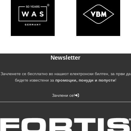
Newsletter
Зачленете се бесплатно во нашиот електронски билтен, за први да
бидете известени за
промоции, понуди и попусти
!
Зачлени се!