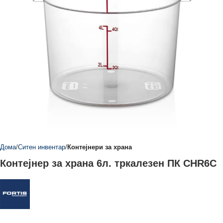
Дома
Ситен инвентар
Контејнери за храна
Контејнер за храна 6л. тркалезен ПК CHR6C