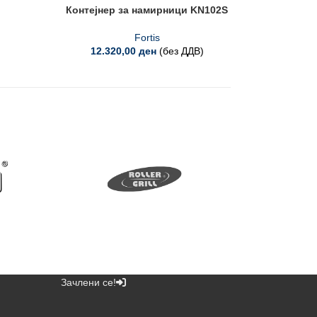
Контејнер за намирници KN102S
Конте
Fortis
12.320,00
ден
(без ДДВ)
Зачлени се!