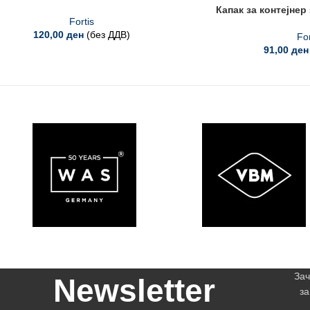
Капак за контејнер
Fortis
120,00
ден
(без ДДВ)
For
91,00
ден
Зач
Newsletter
за