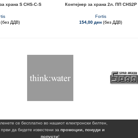
 за храна S CHS-C-S
Контејнер за храна 2л. ПП CHS2P
tis
Fortis
(без ДДВ)
154,00
ден
(без ДДВ)
ленете се бесплатно во нашиот електронски билтен,
 први да бидете известени за
промоции, понуди и
попусти
!