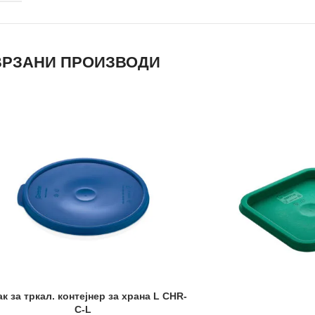
РЗАНИ ПРОИЗВОДИ
к за тркал. контејнер за храна L CHR-
C-L