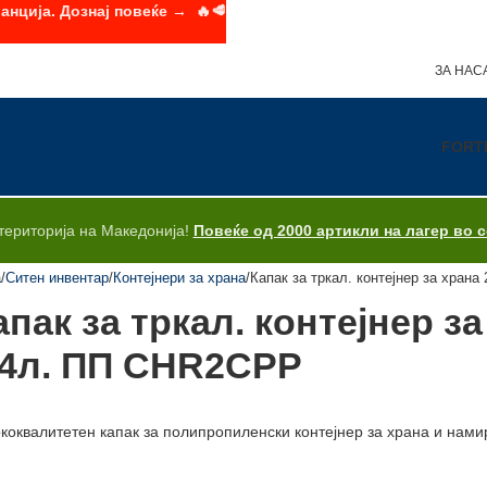
анција. Дознај повеќе → 🔥🥩
ЗА НАС
FORT
територија на Македонија!
Повеќе од 2000 артикли на лагер во 
а
Ситен инвентар
Контејнери за храна
Капак за тркал. контејнер за хран
апак за тркал. контејнер з
/4л. ПП CHR2CPP
коквалитетен капак за полипропиленски контејнер за храна и намир