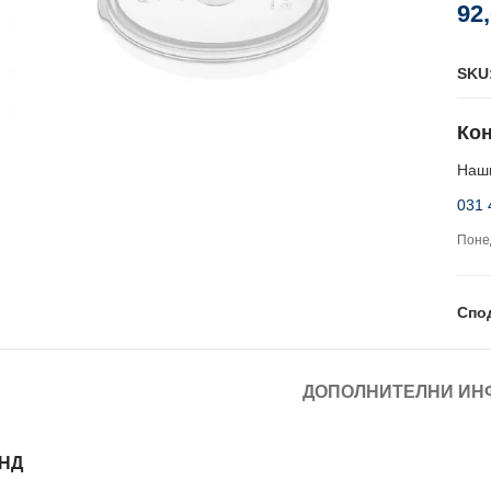
92
SKU
Кон
Наши
031 
Понед
Спо
ДОПОЛНИТЕЛНИ ИН
НД