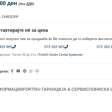
,00
ден
(без ДДВ)
:
CHR2CPP
тактирајте нè за цена
от искусен тим за продажба ќе Ви помогне да го изберете вистинс
453 905
072 262 683
072 262 
елник - Петок: 09 до 17ч. /
Fortis® Gastro Centar Куманово
дели:
ФОРМАЦИИ
FORTIS® ГАРАНЦИЈА & СЕРВИС
ПОНИСКА 