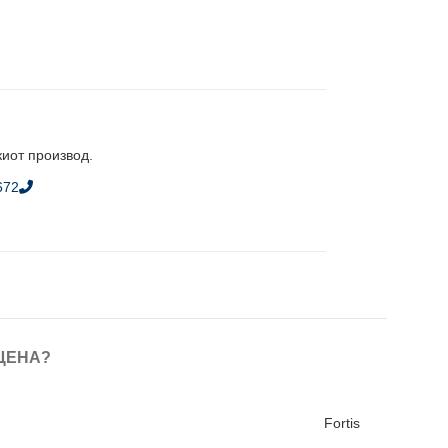
киот производ.
672
ЦЕНА?
Fortis