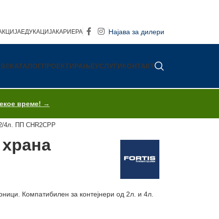
Најава за дилери
АКЦИЈА
ЕДУКАЦИЈА
КАРИЕРА
IS®
КАТАЛОГ
ПРОЕКТИРАЊЕ
УСЛУГИ
КОНТАКТ
секое време! →
а 2/4л. ПП CHR2CPP
а храна
ници. Компатибилен за контејнери од 2л. и 4л.