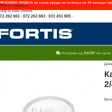
📢 КОМБО АКЦИЈА на гасни уреди за готвење со 24 месеци гар
Skip to navigation
Skip to main content
72 262 663 · 072 262 683 · 031 453 905 ·
Испорака од
ЛАГЕР
низ цела 
Дом
К
2
Висо