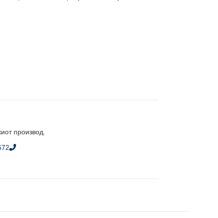
киот производ.
672