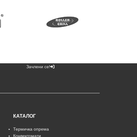
Зачлени се!
КАТАЛОГ
Термичка опрема
Конвектомати