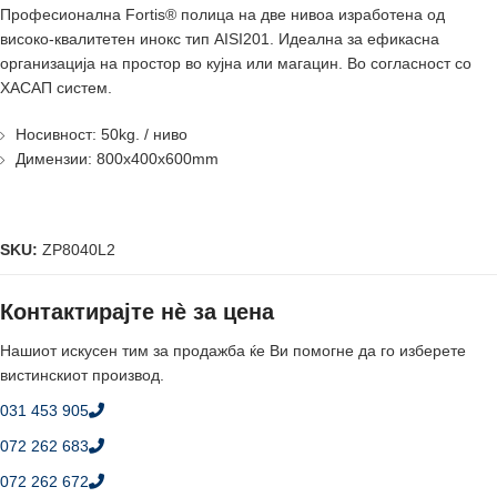
Професионалнa Fortis® полица на две нивоа изработена од
високо-квалитетен инокс тип AISI201. Идеалнa за ефикасна
организација на простор во кујна или магацин. Во согласност со
ХАСАП систем.
Носивност: 50kg. / ниво
Димензии: 800x400x600mm
SKU:
ZP8040L2
Контактирајте нè за цена
Нашиот искусен тим за продажба ќе Ви помогне да го изберете
вистинскиот производ.
031 453 905
072 262 683
072 262 672