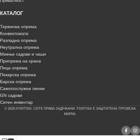
Приватност
КАТАЛОГ
Термичка опрема
Конвектомати
Разладна опрема
Неутрална опрема
Миење садови и чаши
Припрема на храна
Пица опрема
Пекарска опрема
Барска опрема
Самопослужни линии
GN садови
Ситен инвентар
© 2026 FORTIS®. СИТЕ ПРАВА ЗАДРЖАНИ. FORTIS® Е ЗАШТИТЕНА ТРГОВСКА
МАРКА.