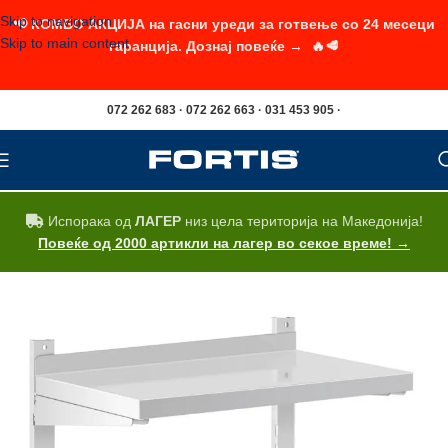
Skip to navigation
📢 КОМБО АКЦИЈА на гасни уреди за готвење со 24 месеци
Skip to main content
гаранција. Дознај повеќе → 🔥🥩
072 262 683 · 072 262 663 · 031 453 905 ·
Испорака од
ЛАГЕР
низ цела територија на Македонија!
Повеќе од 2000 артикли на лагер во секое време! →