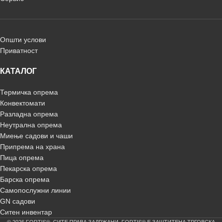
Општи услови
Приватност
КАТАЛОГ
Термичка опрема
Конвектомати
Разладна опрема
Неутрална опрема
Миење садови и чаши
Припрема на храна
Пица опрема
Пекарска опрема
Барска опрема
Самопослужни линии
GN садови
Ситен инвентар