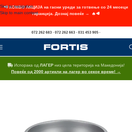
Skip to navigation
📢 КОМБО АКЦИЈА на гасни уреди за готвење со 24 месеци
Skip to main content
гаранција. Дознај повеќе → 🔥🥩
072 262 683 · 072 262 663 · 031 453 905 ·
Испорака од
ЛАГЕР
низ цела територија на Македонија!
Повеќе од 2000 артикли на лагер во секое време! →