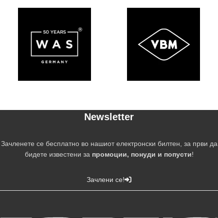
Newsletter
Зачленете се бесплатно во нашиот електронски билтен, за први да
бидете известени за
промоции, понуди и попусти
!
Зачлени се!