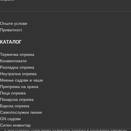
Општи услови
Приватност
КАТАЛОГ
Термичка опрема
Конвектомати
Разладна опрема
Неутрална опрема
Миење садови и чаши
Припрема на храна
Пица опрема
Пекарска опрема
Барска опрема
Самопослужни линии
GN садови
Ситен инвентар