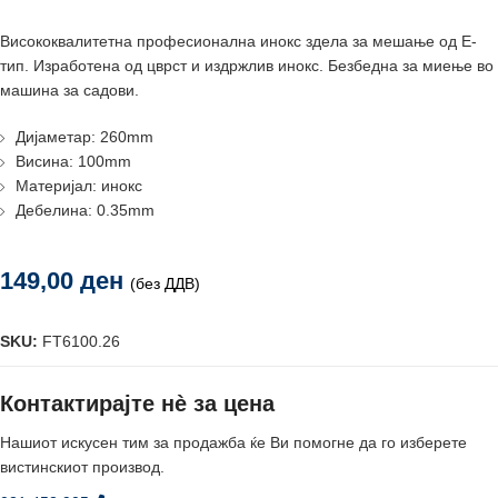
Висококвалитетна професионалнa инокс здела за мешање од Е-
тип. Изработена од цврст и издржлив инокс. Безбедна за миење во
машина за садови.
Дијаметар: 260mm
Висина: 100mm
Материјал: инокс
Дебелина: 0.35mm
149,00
ден
(без ДДВ)
SKU:
FT6100.26
Контактирајте нè за цена
Нашиот искусен тим за продажба ќе Ви помогне да го изберете
вистинскиот производ.