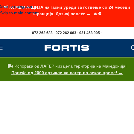
Skip to navigation
📢 КОМБО АКЦИЈА на гасни уреди за готвење со 24 месеци
Skip to main content
гаранција. Дознај повеќе → 🔥🥩
072 262 683 · 072 262 663 · 031 453 905 ·
Испорака од
ЛАГЕР
низ цела територија на Македонија!
Повеќе од 2000 артикли на лагер во секое време! →