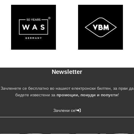
Newsletter
Зачленете се бесплатно во нашиот електронски билтен, за први да
бидете известени за
промоции, понуди и попусти
!
Зачлени се!