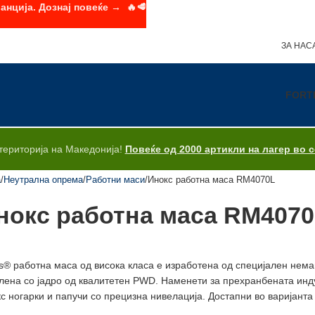
анција. Дознај повеќе → 🔥🥩
ЗА НАС
FORT
територија на Македонија!
Повеќе од 2000 артикли на лагер во 
а
Неутрална опрема
Работни маси
Инокс работна маса RM4070L
нокс работна маса RM407
is® работнa масa од висока класа е изработенa од специјален немаг
ленa со јадро од квалитетен PWD. Наменети за прехранбената инд
с ногарки и папучи со прецизна нивелација. Достапни во варијант