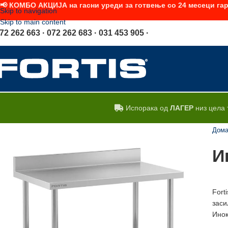
📢 КОМБО АКЦИЈА на гасни уреди за готвење со 24 месеци гар
Skip to navigation
Skip to main content
72 262 663 · 072 262 683 · 031 453 905 ·
Испорака од
ЛАГЕР
низ цела 
Дом
И
Fort
заси
Инок