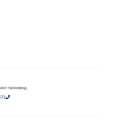
киот производ.
672