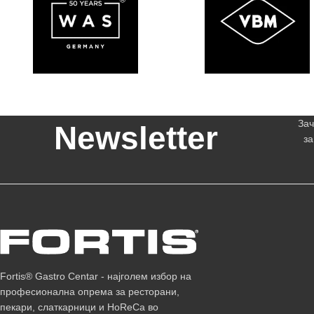
Зач
Newsletter
за
Fortis® Gastro Centar - најголем избор на
професионална опрема за ресторани,
пекари, слаткарници и HoReCa во