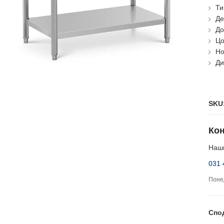
Ти
Де
До
Цо
Но
Ди
SKU
Кон
Наши
031 
Понед
Спо