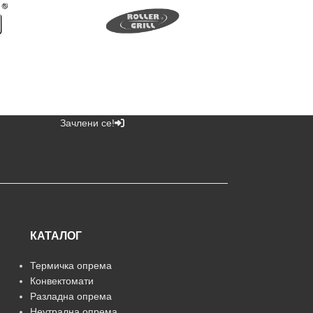
Зачлени се!
КАТАЛОГ
Термичка опрема
Конвектомати
Разладна опрема
Неутрална опрема