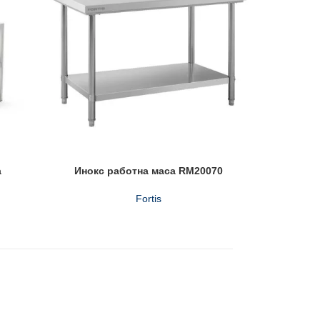
а
Инокс работна маса RM20070
И
Fortis