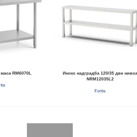
 маса RM6070L
Инокс надградба 120/35 две ниво
NRM12035L2
tis
Fortis