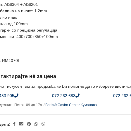
п: AISI304 + AISI201
белина на инокс: 1.2mm
лно ниво
кла од 100mm
гарки со прецизна регулација
мензии: 400x700x850+100mm
:
RM4070L
тактирајте нè за цена
от искусен тим за продажба ќе Ви помогне да го изберете вистинс
453 905
072 262 683
072 262 
елник - Петок: 09 до 17ч. /
Fortis® Gastro Centar Куманово
дели: