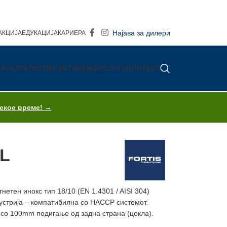
Најава за дилери
АКЦИЈА
ЕДУКАЦИЈА
КАРИЕРА
IS®
КАТАЛОГ
ПРОЕКТИРАЊЕ
УСЛУГИ
КОНТАКТ
секое време! →
0L
нетен инокс тип 18/10 (EN 1.4301 / AISI 304)
устрија – компатибилнa со HACCP системот.
а со 100mm подигање од задна страна (цокла).