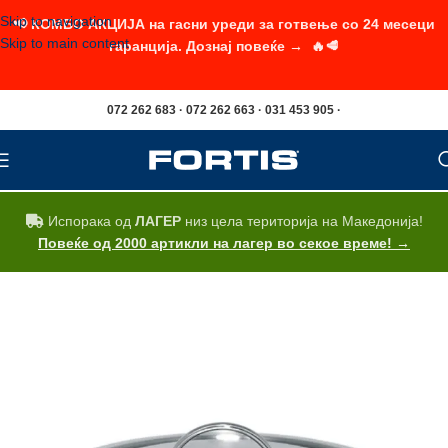
Skip to navigation
📢 КОМБО АКЦИЈА на гасни уреди за готвење со 24 месеци
Skip to main content
гаранција. Дознај повеќе → 🔥🥩
072 262 683 · 072 262 663 · 031 453 905 ·
Испорака од
ЛАГЕР
низ цела територија на Македонија!
Повеќе од 2000 артикли на лагер во секое време! →