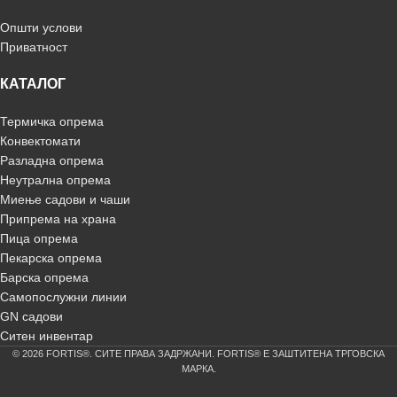
Општи услови
Приватност
КАТАЛОГ
Термичка опрема
Конвектомати
Разладна опрема
Неутрална опрема
Миење садови и чаши
Припрема на храна
Пица опрема
Пекарска опрема
Барска опрема
Самопослужни линии
GN садови
Ситен инвентар
© 2026 FORTIS®. СИТЕ ПРАВА ЗАДРЖАНИ. FORTIS® Е ЗАШТИТЕНА ТРГОВСКА
МАРКА.