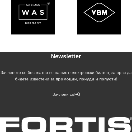
Newsletter
Зачленете се бесплатно во нашиот електронски билтен, за први да
бидете известени за
промоции, понуди и попусти
!
Зачлени се!