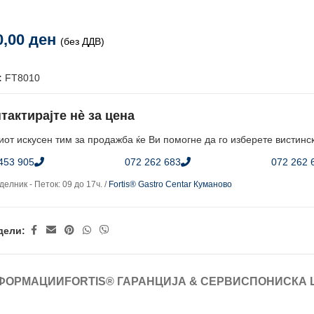
0,00
ден
(без ДДВ)
:
FT8010
тактирајте нè за цена
от искусен тим за продажба ќе Ви помогне да го изберете вистинс
453 905
072 262 683
072 262 
елник - Петок: 09 до 17ч. /
Fortis® Gastro Centar Куманово
дели:
ФОРМАЦИИ
FORTIS® ГАРАНЦИЈА & СЕРВИС
ПОНИСКА 