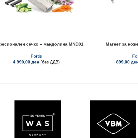
есионален сечко – мандолина MND01
Магнет за нож
Fortis
For
4.990,00
ден
(без ДДВ)
899,00
де