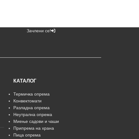
Зачлени се!
КАТАЛОГ
Термичка опрема
Конвектомати
Разладна опрема
Неутрална опрема
Миење садови и чаши
Припрема на храна
Пица опрема