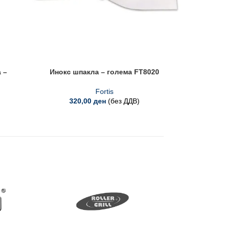
 –
Инокс шпакла – голема FT8020
Професи
Fortis
320,00
ден
(без ДДВ)