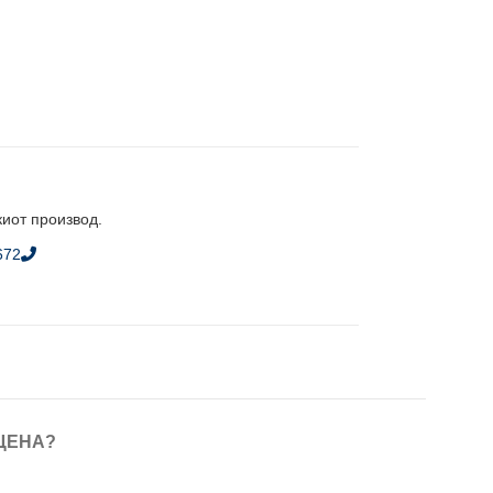
киот производ.
672
ЦЕНА?