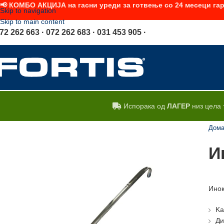
📢 КОМБО АКЦИЈА на гасни уреди за готвење со 24 месеци гар
Skip to navigation
Skip to main content
72 262 663 · 072 262 683 · 031 453 905 ·
Испорака од
ЛАГЕР
низ цела 
Дом
И
Инок
Ka
Ди