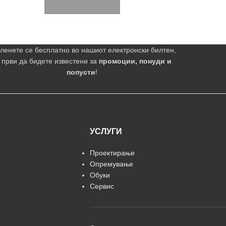
ленете се бесплатно во нашиот електронски билтен,
 први да бидете известени за
промоции, понуди и
попусти
!
УСЛУГИ
Проектирање
Опремување
Обуки
Сервис