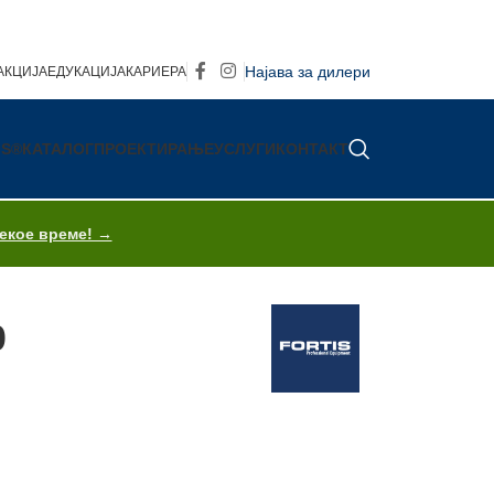
Најава за дилери
АКЦИЈА
ЕДУКАЦИЈА
КАРИЕРА
IS®
КАТАЛОГ
ПРОЕКТИРАЊЕ
УСЛУГИ
КОНТАКТ
секое време! →
0