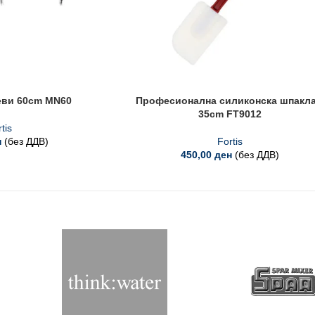
еви 60cm MN60
Професионална силиконска шпакла
35cm FT9012
tis
н
(без ДДВ)
Fortis
450,00
ден
(без ДДВ)