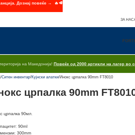
анција. Дознај повеќе → 🔥🥩
ЗА НАС
FORT
територија на Македонија!
Повеќе од 2000 артикли на лагер во 
а
Ситен инвентар
Кујнски алатки
Инокс црпалка 90mm FT8010
нокс црпалка 90mm FT801
с црпалка 90мл.
пацитет: 90ml
мензии: 300mm