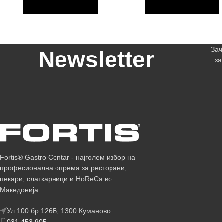
Зач
Newsletter
за
Fortis® Gastro Centar - најголем избор на
професионална опрема за ресторани,
пекари, слаткарници и HoReCa во
Македонија.
Ул.100 бр.126В, 1300 Куманово
031 453 905