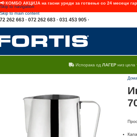
📢 КОМБО АКЦИЈА на гасни уреди за готвење со 24 месеци гар
Skip to navigation
Skip to main content
72 262 663 · 072 262 683 · 031 453 905 ·
Испорака од
ЛАГЕР
низ цела 
Дом
И
7
Проф
Капа