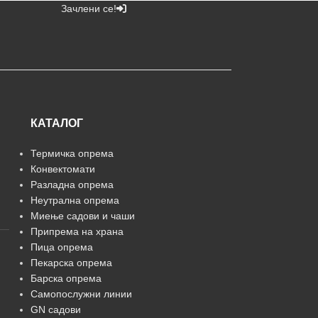
Зачлени се!
КАТАЛОГ
Термичка опрема
Конвектомати
Разладна опрема
Неутрална опрема
Миење садови и чаши
Припрема на храна
Пица опрема
Пекарска опрема
Барска опрема
Самопослужни линии
GN садови