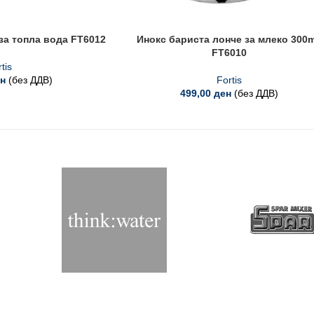
за топла вода FT6012
Инокс бариста лонче за млеко 300m
FT6010
tis
н
(без ДДВ)
Fortis
499,00
ден
(без ДДВ)