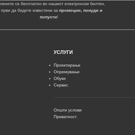
ленете се бесплатно во нашиот електронски билтен,
 први да бидете известени за
промоции, понуди и
попусти
!
УСЛУГИ
Проектирање
Опремување
Обуки
Сервис
Општи услови
Приватност