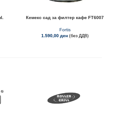
l.
Кемекс сад за филтер кафе FT6007
Керами
Fortis
1.590,00
ден
(без ДДВ)