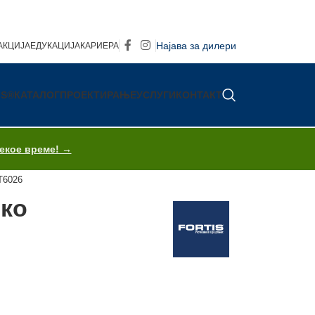
Најава за дилери
АКЦИЈА
ЕДУКАЦИЈА
КАРИЕРА
IS®
КАТАЛОГ
ПРОЕКТИРАЊЕ
УСЛУГИ
КОНТАКТ
секое време! →
T6026
еко