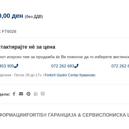
0,00
ден
(без ДДВ)
:
FT6026
тактирајте нè за цена
от искусен тим за продажба ќе Ви помогне да го изберете вистинс
453 905
072 262 683
072 262 
елник - Петок: 09 до 17ч. /
Fortis® Gastro Centar Куманово
дели:
ФОРМАЦИИ
FORTIS® ГАРАНЦИЈА & СЕРВИС
ПОНИСКА 