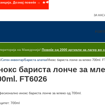
анција. Дознај повеќе → 🔥🥩
ЗА НАС
FORT
територија на Македонија!
Повеќе од 2000 артикли на лагер во 
а
Ситен инвентар
Бариста алатки
Инокс бариста лонче за млеко 700ml. F
нокс бариста лонче за мл
00ml. FT6026
есионално инокс бариста лонче за млеко од 700ml.
цитет: 700ml