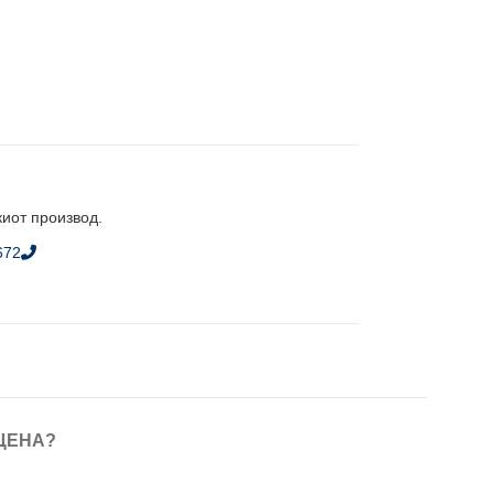
киот производ.
672
ЦЕНА?