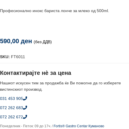
Професионално инокс бариста лонче за млеко од 500ml.
590,00
ден
(без ДДВ)
SKU:
FT6011
Контактирајте нè за цена
Нашиот искусен тим за продажба ќе Ви помогне да го изберете
вистинскиот производ.
031 453 905
072 262 683
072 262 672
Понеделник - Петок: 09 до 17ч. /
Fortis® Gastro Centar Куманово