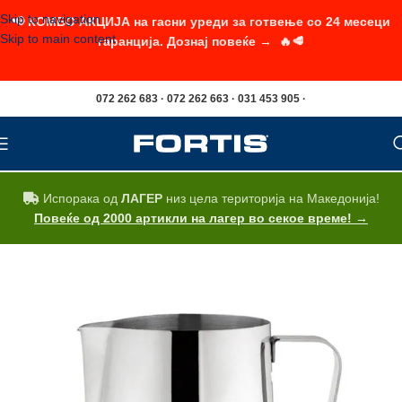
Skip to navigation
📢 КОМБО АКЦИЈА на гасни уреди за готвење со 24 месеци
Skip to main content
гаранција. Дознај повеќе → 🔥🥩
072 262 683 · 072 262 663 · 031 453 905 ·
Испорака од
ЛАГЕР
низ цела територија на Македонија!
Повеќе од 2000 артикли на лагер во секое време! →