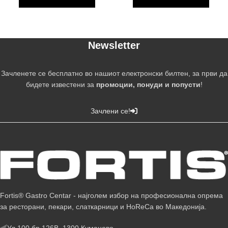
Newsletter
Зачленете се бесплатно во нашиот електронски билтен, за први да
бидете известени за
промоции, понуди и попусти
!
Зачлени се!
Fortis® Gastro Centar - најголем избор на професионална опрема
за ресторани, пекари, слаткарници и HoReCa во Македонија.
Ул.100 бр.126В, 1300 Куманово