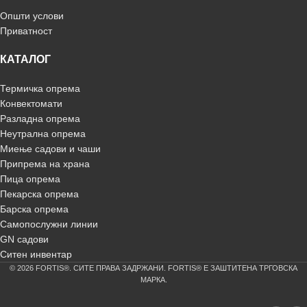
Општи услови
Приватност
КАТАЛОГ
Термичка опрема
Конвектомати
Разладна опрема
Неутрална опрема
Миење садови и чаши
Припрема на храна
Пица опрема
Пекарска опрема
Барска опрема
Самопослужни линии
GN садови
Ситен инвентар
© 2026 FORTIS®. СИТЕ ПРАВА ЗАДРЖАНИ. FORTIS® Е ЗАШТИТЕНА ТРГОВСКА
МАРКА.