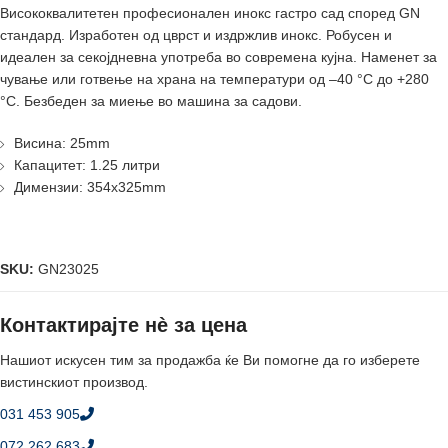
Висококвалитетен професионален инокс гастро сад според GN
стандард. Изработен од цврст и издржлив инокс. Робусен и
идеален за секојдневна употреба во современа кујна. Наменет за
чување или готвење на храна на температури од –40 °C до +280
°C. Безбеден за миење во машина за садови.
Висина: 25mm
Капацитет: 1.25 литри
Димензии: 354x325mm
SKU:
GN23025
Контактирајте нè за цена
Нашиот искусен тим за продажба ќе Ви помогне да го изберете
вистинскиот производ.
031 453 905
072 262 683