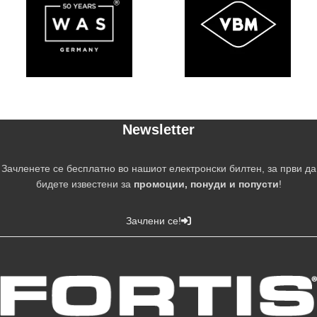
Newsletter
Зачленете се бесплатно во нашиот електронски билтен, за први да
бидете известени за
промоции, понуди и попусти
!
Зачлени се!