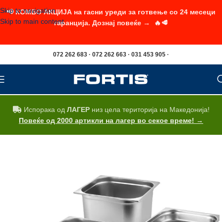
Skip to navigation
📢 КОМБО АКЦИЈА на гасни уреди за готвење со 24 месеци
Skip to main content
гаранција. Дознај повеќе → 🔥🥩
072 262 683 · 072 262 663 · 031 453 905 ·
Испорака од
ЛАГЕР
низ цела територија на Македонија!
Повеќе од 2000 артикли на лагер во секое време! →