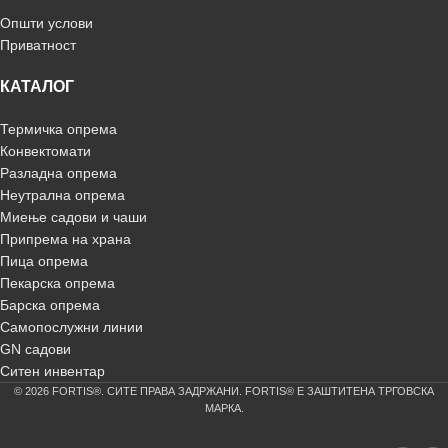
Општи услови
Приватност
КАТАЛОГ
Термичка опрема
Конвектомати
Разладна опрема
Неутрална опрема
Миење садови и чаши
Припрема на храна
Пица опрема
Пекарска опрема
Барска опрема
Самопослужни линии
GN садови
Ситен инвентар
© 2026 FORTIS®. СИТЕ ПРАВА ЗАДРЖАНИ. FORTIS® Е ЗАШТИТЕНА ТРГОВСКА
МАРКА.