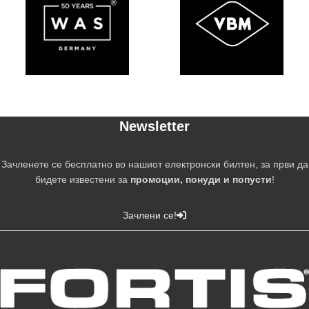
Newsletter
Зачленете се бесплатно во нашиот електронски билтен, за први да
бидете известени за
промоции, понуди и попусти
!
Зачлени се!