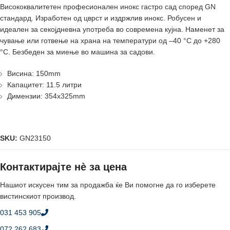
Висококвалитетен професионален инокс гастро сад според GN
стандард. Изработен од цврст и издржлив инокс. Робусен и
идеален за секојдневна употреба во современа кујна. Наменет за
чување или готвење на храна на температури од –40 °C до +280
°C. Безбеден за миење во машина за садови.
Висина: 150mm
Капацитет: 11.5 литри
Димензии: 354x325mm
SKU:
GN23150
Контактирајте нè за цена
Нашиот искусен тим за продажба ќе Ви помогне да го изберете
вистинскиот производ.
031 453 905
072 262 683