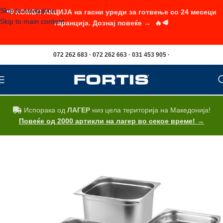
Skip to navigation
📢 КОМБО АКЦИЈА на гасни уреди за готвење со 24 месеци
Skip to main content
гаранција. Дознај повеќе → 🔥🥩
072 262 683 · 072 262 663 · 031 453 905 ·
Испорака од
ЛАГЕР
низ цела територија на Македонија!
Повеќе од 2000 артикли на лагер во секое време! →