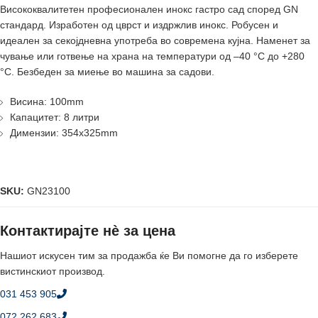
Висококвалитетен професионален инокс гастро сад според GN
стандард. Изработен од цврст и издржлив инокс. Робусен и
идеален за секојдневна употреба во современа кујна. Наменет за
чување или готвење на храна на температури од –40 °C до +280
°C. Безбеден за миење во машина за садови.
Висина: 100mm
Капацитет: 8 литри
Димензии: 354x325mm
SKU:
GN23100
Контактирајте нè за цена
Нашиот искусен тим за продажба ќе Ви помогне да го изберете
вистинскиот производ.
031 453 905
072 262 683