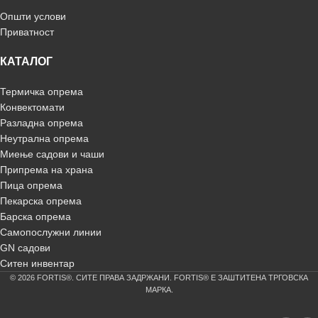
Општи услови
Приватност
КАТАЛОГ
Термичка опрема
Конвектомати
Разладна опрема
Неутрална опрема
Миење садови и чаши
Припрема на храна
Пица опрема
Пекарска опрема
Барска опрема
Самопослужни линии
GN садови
Ситен инвентар
© 2026 FORTIS®. СИТЕ ПРАВА ЗАДРЖАНИ. FORTIS® Е ЗАШТИТЕНА ТРГОВСКА
МАРКА.