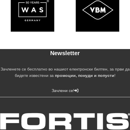
Newsletter
Зачленете се бесплатно во нашиот електронски билтен, за први да
бидете известени за
промоции, понуди и попусти
!
Зачлени се!