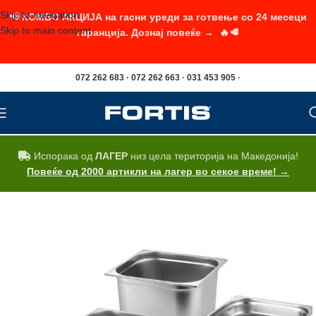
Skip to navigation
📢 КОМБО АКЦИЈА на гасни уреди за готвење со 24 месеци
Skip to main content
гаранција. Дознај повеќе → 🔥🥩
072 262 683 · 072 262 663 · 031 453 905 ·
Испорака од
ЛАГЕР
низ цела територија на Македонија!
Повеќе од 2000 артикли на лагер во секое време! →