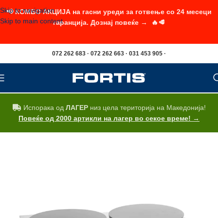
Skip to navigation
📢 КОМБО АКЦИЈА на гасни уреди за готвење со 24 месеци
Skip to main content
гаранција. Дознај повеќе → 🔥🥩
072 262 683 · 072 262 663 · 031 453 905 ·
Испорака од
ЛАГЕР
низ цела територија на Македонија!
Повеќе од 2000 артикли на лагер во секое време! →