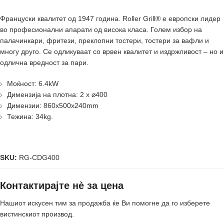
Француски квалитет од 1947 година. Roller Grill® е европски лидер
во професионални апарати од висока класа. Голем избор на
палачинкари, фритези, преклопни тостери, тостери за вафли и
многу друго. Се одликуваат со врвен квалитет и издржливост – но и
одлична вредност за пари.
Моќност: 6.4kW
Димензија на плотна: 2 x ⌀400
Димензии: 860х500х240mm
Тежина: 34kg.
SKU:
RG-CDG400
Контактирајте нè за цена
Нашиот искусен тим за продажба ќе Ви помогне да го изберете
вистинскиот производ.