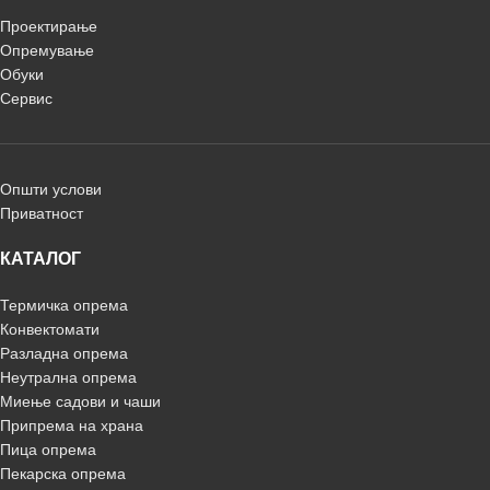
Проектирање
Опремување
Обуки
Сервис
Општи услови
Приватност
КАТАЛОГ
Термичка опрема
Конвектомати
Разладна опрема
Неутрална опрема
Миење садови и чаши
Припрема на храна
Пица опрема
Пекарска опрема