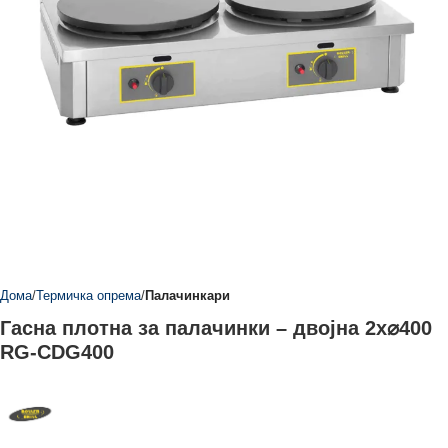
Дома
Термичка опрема
Палачинкари
Гасна плотна за палачинки – двојна 2x⌀400
RG-CDG400