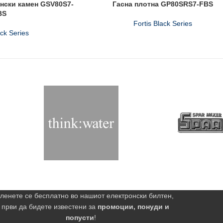
ански камен GSV80S7-
Гасна плотна GP80SRS7-FBS
BS
Fortis Black Series
ack Series
ленете се бесплатно во нашиот електронски билтен,
 први да бидете известени за
промоции, понуди и
попусти
!