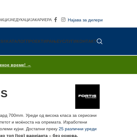
Најава за дилери
АКЦИЈА
ЕДУКАЦИЈА
КАРИЕРА
IS®
КАТАЛОГ
ПРОЕКТИРАЊЕ
УСЛУГИ
КОНТАКТ
секое време! →
BS
дард 700mm. Уреди од висока класа за сериозни
итетот и моќноста на опремата. Изработени
големи кујни. Достапни преку
25 различни уреди
о топ (top) варијанта – без основа.