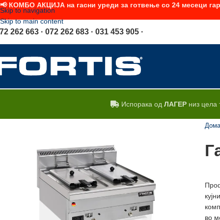
📢 КОМБО АКЦИЈА на гасни уреди за готвење со 24 месеци гар
Skip to navigation
Skip to main content
72 262 663 · 072 262 683 · 031 453 905 ·
Испорака од
ЛАГЕР
низ цела 
Дом
Г
Проф
кујн
комп
во м