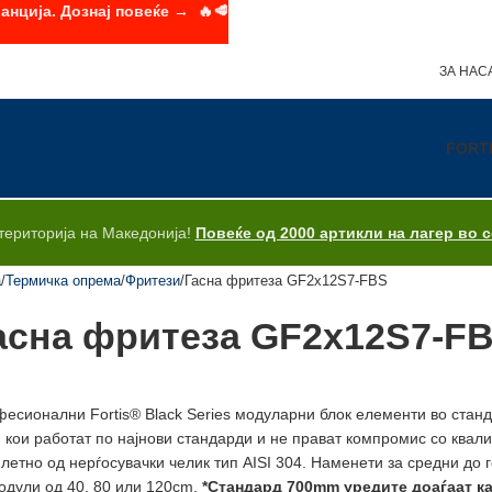
анција. Дознај повеќе → 🔥🥩
ЗА НАС
FORT
територија на Македонија!
Повеќе од 2000 артикли на лагер во 
а
Термичка опрема
Фритези
Гасна фритеза GF2x12S7-FBS
асна фритеза GF2x12S7-F
есионални Fortis® Black Series модуларни блок елементи во стан
и кои работат по најнови стандарди и не прават компромис со квал
летно од нерѓосувачки челик тип AISI 304. Наменети за средни до 
одули од 40, 80 или 120cm.
*Стандард 700mm уредите доаѓаат как