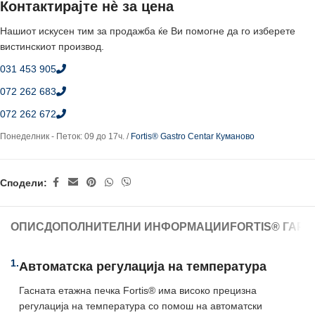
Контактирајте нè за цена
Нашиот искусен тим за продажба ќе Ви помогне да го изберете
вистинскиот производ.
031 453 905
072 262 683
072 262 672
Понеделник - Петок: 09 до 17ч. /
Fortis® Gastro Centar Куманово
Сподели:
ОПИС
ДОПОЛНИТЕЛНИ ИНФОРМАЦИИ
FORTIS® ГАР
1.
Автоматска регулација на температура
Гасната етажна печка Fortis® има високо прецизна
регулација на температура со помош на автоматски