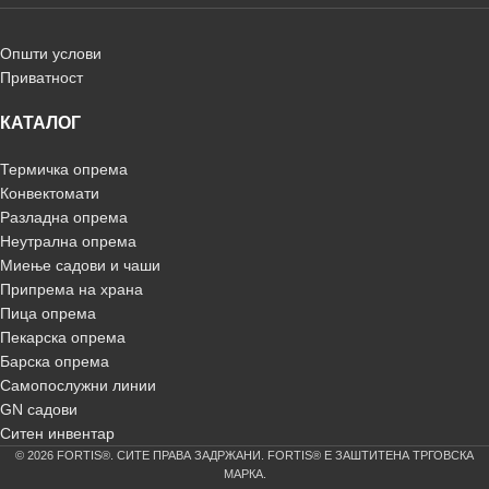
Општи услови
Приватност
КАТАЛОГ
Термичка опрема
Конвектомати
Разладна опрема
Неутрална опрема
Миење садови и чаши
Припрема на храна
Пица опрема
Пекарска опрема
Барска опрема
Самопослужни линии
GN садови
Ситен инвентар
© 2026 FORTIS®. СИТЕ ПРАВА ЗАДРЖАНИ. FORTIS® Е ЗАШТИТЕНА ТРГОВСКА
МАРКА.