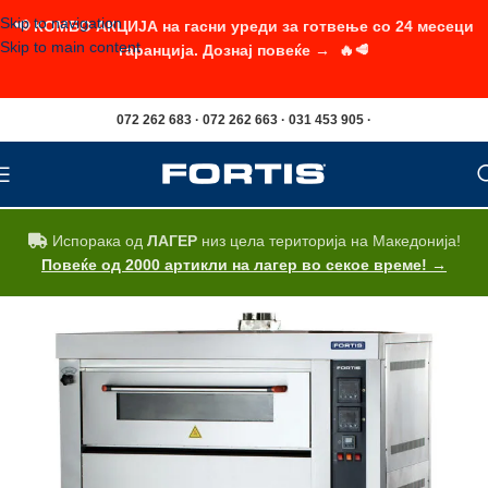
Skip to navigation
📢 КОМБО АКЦИЈА на гасни уреди за готвење со 24 месеци
Skip to main content
гаранција. Дознај повеќе → 🔥🥩
072 262 683 · 072 262 663 · 031 453 905 ·
Испорака од
ЛАГЕР
низ цела територија на Македонија!
Повеќе од 2000 артикли на лагер во секое време! →