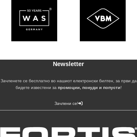
Newsletter
Зачленете се бесплатно во нашиот електронски билтен, за први да
бидете известени за
промоции, понуди и попусти
!
Зачлени се!