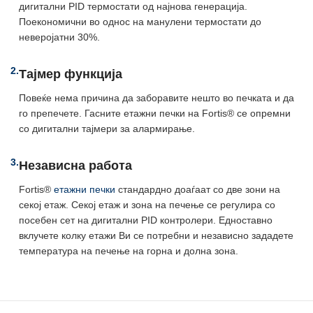
дигитални PID термостати од најнова генерација.
Поекономични во однос на манулени термостати до
неверојатни 30%.
2.
Тајмер функција
Повеќе нема причина да заборавите нешто во печката и да
го препечете. Гасните етажни печки на Fortis® се опремни
со дигитални тајмери за алармирање.
3.
Независна работа
Fortis®
етажни печки
стандардно доаѓаат со две зони на
секој етаж. Секој етаж и зона на печење се регулира со
посебен сет на дигитални PID контролери. Едноставно
вклучете колку етажи Ви се потребни и независно зададете
температура на печење на горна и долна зона.