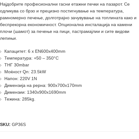
Најдобрите професионални гасни етажни печки на пазарот. Се
одликува со брзо и прецизно постигнување на температура,
рамномерно печење, долготрајно зачувување на топлината како и
беспрекорна економичност. Опционална инсталација на камени
плочи (шамот) за печење на пици, пастрамајлии и сите видови
лепињи.
Капацитет: 6 x EN600x400mm
Температура: +50 – 350°C
ТНГ 30mbar
Моќност Qn: 23.5kW
Напон: 220V 1N
Димензија на рерна: 900x700x170mm
Димензии: 1340x900x1690mm
Тежина: 285kg.
SKU:
GP36S