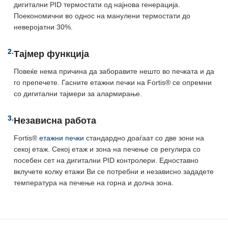
дигитални PID термостати од најнова генерација.
Поекономични во однос на манулени термостати до
неверојатни 30%.
2.
Тајмер функција
Повеќе нема причина да заборавите нешто во печката и да
го препечете. Гасните етажни печки на Fortis® се опремни
со дигитални тајмери за алармирање.
3.
Независна работа
Fortis®
етажни печки
стандардно доаѓаат со две зони на
секој етаж. Секој етаж и зона на печење се регулира со
посебен сет на дигитални PID контролери. Едноставно
вклучете колку етажи Ви се потребни и независно зададете
температура на печење на горна и долна зона.