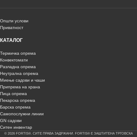
Општи услови
Приватност
КАТАЛОГ
Термичка опрема
Конвектомати
Разладна опрема
Неутрална опрема
Миење садови и чаши
Припрема на храна
Пица опрема
Пекарска опрема
Барска опрема
Самопослужни линии
GN садови
Ситен инвентар
© 2026 FORTIS®. СИТЕ ПРАВА ЗАДРЖАНИ. FORTIS® Е ЗАШТИТЕНА ТРГОВСКА