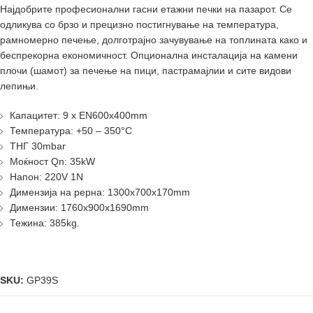
Најдобрите професионални гасни етажни печки на пазарот. Се
одликува со брзо и прецизно постигнување на температура,
рамномерно печење, долготрајно зачувување на топлината како и
беспрекорна економичност. Опционална инсталација на камени
плочи (шамот) за печење на пици, пастрамајлии и сите видови
лепињи.
Капацитет: 9 x EN600x400mm
Температура: +50 – 350°C
ТНГ 30mbar
Моќност Qn: 35kW
Напон: 220V 1N
Димензија на рерна: 1300x700x170mm
Димензии: 1760x900x1690mm
Тежина: 385kg.
SKU:
GP39S