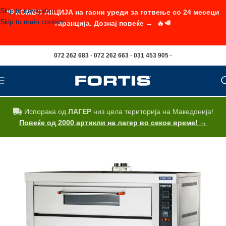
Skip to navigation
📢 КОМБО АКЦИЈА на гасни уреди за готвење со 24 месеци
Skip to main content
гаранција. Дознај повеќе → 🔥🥩
072 262 683 · 072 262 663 · 031 453 905 ·
Испорака од
ЛАГЕР
низ цела територија на Македонија!
Повеќе од 2000 артикли на лагер во секое време! →