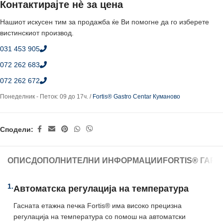
Контактирајте нè за цена
Нашиот искусен тим за продажба ќе Ви помогне да го изберете
вистинскиот производ.
031 453 905
072 262 683
072 262 672
Понеделник - Петок: 09 до 17ч. /
Fortis® Gastro Centar Куманово
Сподели:
ОПИС
ДОПОЛНИТЕЛНИ ИНФОРМАЦИИ
FORTIS® ГАР
1.
Автоматска регулација на температура
Гасната етажна печка Fortis® има високо прецизна
регулација на температура со помош на автоматски