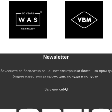
Newsletter
Зачленете се бесплатно во нашиот електронски билтен, за први да
бидете известени за
промоции, понуди и попусти
!
Зачлени се!