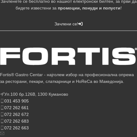
Зачленете се бесплатно во нашиот електронски билтен, за први да
бидете известени за
промоции, понуди и попусти
!
Зачлени се!
Fortis® Gastro Centar - најголем избор на професионална опрема
за ресторани, пекари, слаткарници и HoReCa во Македонија.
Ул.100 бр.126В, 1300 Куманово
031 453 905
072 262 661
072 262 672
072 262 683
072 262 663