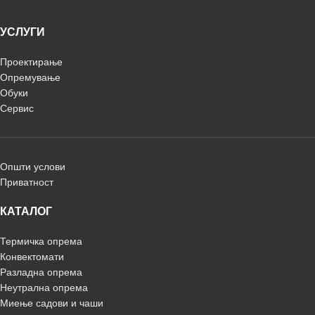
УСЛУГИ
Проектирање
Опремување
Обуки
Сервис
Општи услови
Приватност
КАТАЛОГ
Термичка опрема
Конвектомати
Разладна опрема
Неутрална опрема
Миење садови и чаши