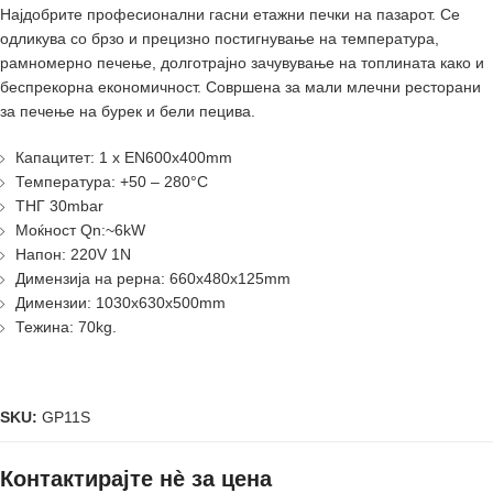
Најдобрите професионални гасни етажни печки на пазарот. Се
одликува со брзо и прецизно постигнување на температура,
рамномерно печење, долготрајно зачувување на топлината како и
беспрекорна економичност. Совршена за мали млечни ресторани
за печење на бурек и бели пецива.
Капацитет: 1 x EN600x400mm
Температура: +50 – 280°C
ТНГ 30mbar
Моќност Qn:~6kW
Напон: 220V 1N
Димензија на рерна: 660x480x125mm
Димензии: 1030x630x500mm
Тежина: 70kg.
SKU:
GP11S
Контактирајте нè за цена