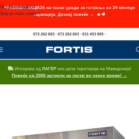
Skip to navigation
📢 КОМБО АКЦИЈА на гасни уреди за готвење со 24 месеци
Skip to main content
гаранција. Дознај повеќе → 🔥🥩
072 262 683 · 072 262 663 · 031 453 905 ·
Испорака од
ЛАГЕР
низ цела територија на Македонија!
Повеќе од 2000 артикли на лагер во секое време! →