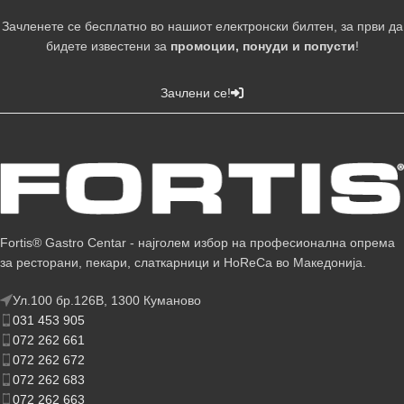
Зачленете се бесплатно во нашиот електронски билтен, за први да
бидете известени за
промоции, понуди и попусти
!
Зачлени се!
Fortis® Gastro Centar - најголем избор на професионална опрема
за ресторани, пекари, слаткарници и HoReCa во Македонија.
Ул.100 бр.126В, 1300 Куманово
031 453 905
072 262 661
072 262 672
072 262 683
072 262 663