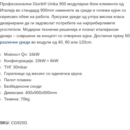
Професионални Giorik® Unika 900 модуларни блок елементи од
Италија во стандард 900mm наменети за среди и големи кујни со
сериозен обем на работа. Луксузни уреди од ултра висока класа
дизајнирани да ги задоволат потребите на најприбирливите
угостители. Модерни технички решенија и познат италијански
дизајн – совршени за концепт со отворена кујна. Достапни преку
50
различни уреди
во модули од 40, 80 или 120cm.
Моќност Qn: 16kW
Конфигурација: 10kW + 6kW
ТНГ 30mbar
Горилници од месинг со единечна круна
Пилот пламен
Безбедносни сонди
Димензии: 400x900x900mm
Тежина: 70kg.
SKU:
CG920G