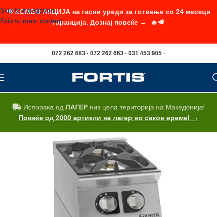
Skip to navigation
📢 КОМБО АКЦИЈА на гасни уреди за готвење со 24 месеци
Skip to main content
гаранција. Дознај повеќе → 🔥🥩
072 262 683 · 072 262 663 · 031 453 905 ·
Испорака од
ЛАГЕР
низ цела територија на Македонија!
Повеќе од 2000 артикли на лагер во секое време! →