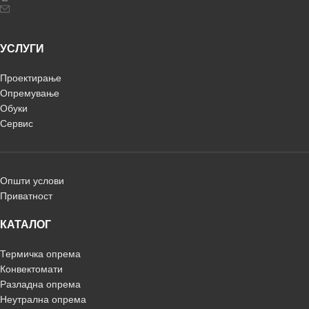
УСЛУГИ
Проектирање
Опремување
Обуки
Сервис
Општи услови
Приватност
КАТАЛОГ
Термичка опрема
Конвектомати
Разладна опрема
Неутрална опрема