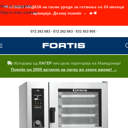
Skip to navigation
📢 КОМБО АКЦИЈА на гасни уреди за готвење со 24 месеци
Skip to main content
гаранција. Дознај повеќе → 🔥🥩
072 262 683 · 072 262 663 · 031 453 905 ·
Испорака од
ЛАГЕР
низ цела територија на Македонија!
Повеќе од 2000 артикли на лагер во секое време! →