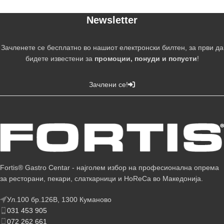
Newsletter
Зачленете се бесплатно во нашиот електронски билтен, за први да
бидете известени за
промоции, понуди и попусти
!
Зачлени се!
Fortis® Gastro Centar - најголем избор на професионална опрема
за ресторани, пекари, слаткарници и HoReCa во Македонија.
Ул.100 бр.126В, 1300 Куманово
031 453 905
072 262 661