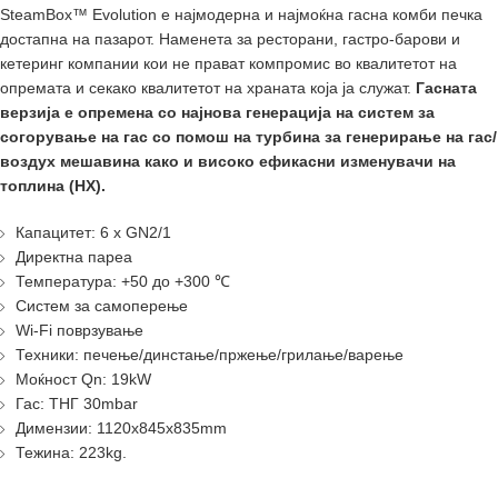
SteamBox™ Evolution е најмодерна и најмоќна гасна комби печка
достапна на пазарот. Наменета за ресторани, гастро-барови и
кетеринг компании кои не прават компромис во квалитетот на
опремата и секако квалитетот на храната која ја служат.
Гасната
верзија е опремена со најнова генерација на систем за
согорување на гас со помош на турбина за генерирање на гас/
воздух мешавина како и високо ефикасни изменувачи на
топлина (HX).
Капацитет: 6 x GN2/1
Директна пареа
Температура: +50 до +300 ℃
Систем за самоперење
Wi-Fi поврзување
Техники: печење/динстање/пржење/грилање/варење
Моќност Qn: 19kW
Гас: ТНГ 30mbar
Димензии: 1120x845x835mm
Тежина: 223kg.