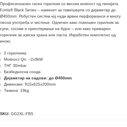
Професионален гасен горилник со висока моќност од линијата
Fortis® Black Series – наменет за тави/шерпи со дијаметар до
Ø450mm. Робустен систем кој нуди врвни перформанси и многу
лесна употреба и чистење. Одличен како помошен горилник за
супи, сосови и приготвување на бујон – или како примарен
горилник за азиска храна или паста. Изработен комплетно од
инокс.
2 горилника
Моќност Qn: ~2x9kW
ТНГ 30mbar
Безбедносна сонда
Дијаметар на садови:
до Ø450mm
Димензии: 915x625x200mm
Тежина: 19kg.
SKU:
GG2XL-FBS