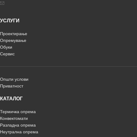
УСЛУГИ
Проектирање
Опремување
Обуки
Сервис
Општи услови
Приватност
КАТАЛОГ
Термичка опрема
Конвектомати
Разладна опрема
Неутрална опрема