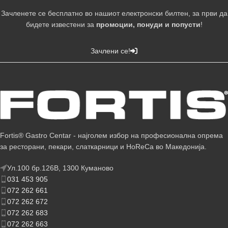
Зачленете се бесплатно во нашиот електронски билтен, за први да
бидете известени за
промоции, понуди и попусти
!
Зачлени се!
Fortis® Gastro Centar - најголем избор на професионална опрема
за ресторани, пекари, слаткарници и HoReCa во Македонија.
Ул.100 бр.126В, 1300 Куманово
031 453 905
072 262 661
072 262 672
072 262 683
072 262 663