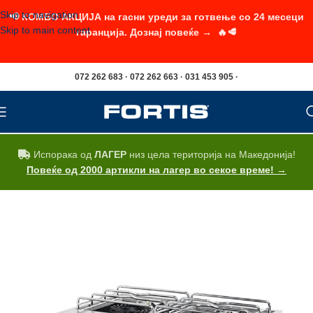
Skip to navigation
📢 КОМБО АКЦИЈА на гасни уреди за готвење со 24 месеци
Skip to main content
гаранција. Дознај повеќе → 🔥🥩
072 262 683 · 072 262 663 · 031 453 905 ·
Испорака од
ЛАГЕР
низ цела територија на Македонија!
Повеќе од 2000 артикли на лагер во секое време! →